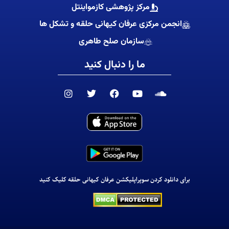
مرکز پژوهشی کازمواینتل
انجمن مرکزی عرفان کیهانی حلقه و تشکل ها
سازمان صلح طاهری
ما را دنبال کنید
I
T
F
Y
S
n
w
a
o
o
s
i
c
u
u
t
t
e
t
n
a
t
b
u
d
g
e
o
b
c
r
r
o
e
l
a
k
o
m
u
d
برای دانلود کردن سوپراپلیکشن عرفان کیهانی حلقه کلیک کنید