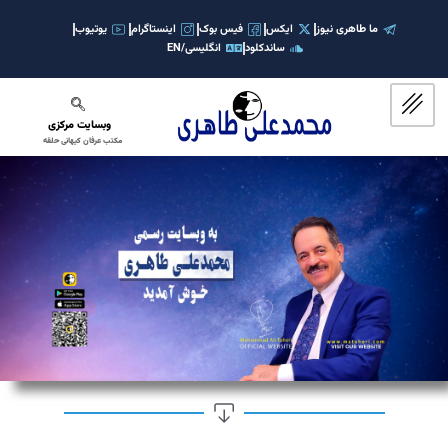
ش
ما طاهری نیوز
ایکس
فیس بوک
اینستاگرام
یوتیوب
ساندکلود
انگلیسی/EN
توا
وبسایت مرکزی
مکتب عرفان کیهانی حلقه