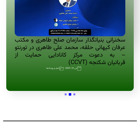
سخنرانی بنیانگذار سازمان صلح طاهری و مکتب
عرفان کیهانی حلقه، محمد علی طاهری در تورنتو
– به دعوت مرکز کانادایی حمایت از
قربانیان شکنجه (CCVT)
می 10, 2025
اخبار و رویدادها