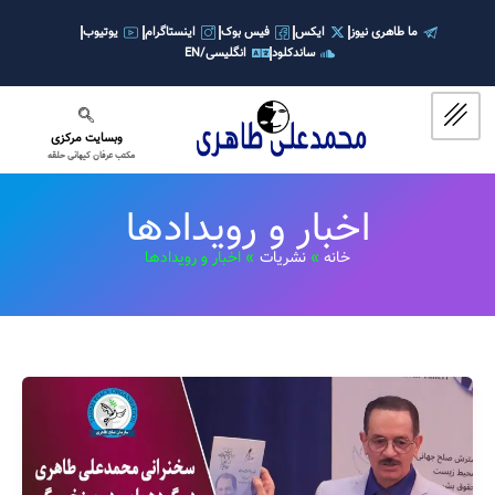
رش
ه
ما طاهری نیوز
ایکس
فیس بوک
اینستاگرام
یوتیوب
ساندکلود
انگلیسی/EN
حتوا
وبسایت مرکزی
مکتب عرفان کیهانی حلقه
اخبار و رویدادها
خانه
نشریات
اخبار و رویدادها
ویدیوی
سخنرانی
محمدعلی
طاهری
به