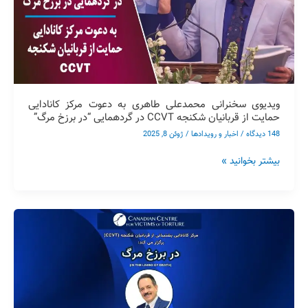
دعوت
مرکز
کانادایی
حمایت
از
قربانیان
شکنجه
ویدیوی سخنرانی محمدعلی طاهری به دعوت مرکز کانادایی
CCVT
حمایت از قربانیان شکنجه CCVT در گردهمایی “در برزخ مرگ”
در
148 دیدگاه
/
اخبار و رویدادها
/
ژوئن 8, 2025
گردهمایی
“در
بیشتر بخوانید »
برزخ
مرگ”
سخنرانی
بنیانگذار
سازمان
صلح
طاهری
و
مکتب