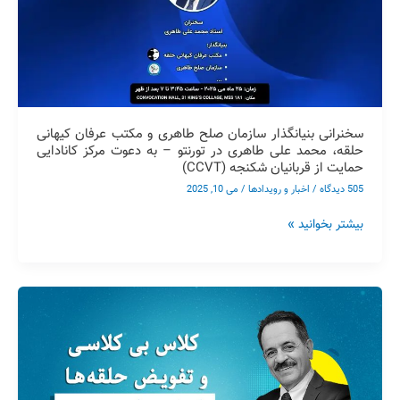
عرفان
کیهانی
حلقه،
محمد
علی
طاهری
سخنرانی بنیانگذار سازمان صلح طاهری و مکتب عرفان کیهانی
در
حلقه، محمد علی طاهری در تورنتو – به دعوت مرکز کانادایی
تورنتو
حمایت از قربانیان شکنجه (CCVT)
–
505 دیدگاه
/
اخبار و رویدادها
/
می 10, 2025
به
دعوت
بیشتر بخوانید »
مرکز
کانادایی
حمایت
از
کلاس
قربانیان شکنجه (CCVT)
بی
کلاسی
و
تفویض
حلقه‌ها