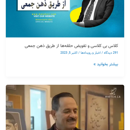
از
طریق
ذهن
جمعی
کلاس بی کلاسی و تفویض حلقه‌ها از طریق ذهن جمعی
291 دیدگاه
/
اخبار و رویدادها
/
اکتبر 5, 2023
بیشتر بخوانید »
مصاحبه
مجله
خبری
هفته
کانادا
با
محمدعلی طاهری