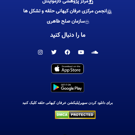
مرکز پژوهشی کازمواینتل
انجمن مرکزی عرفان کیهانی حلقه و تشکل ها
سازمان صلح طاهری
ما را دنبال کنید
I
T
F
Y
S
n
w
a
o
o
s
i
c
u
u
t
t
e
t
n
a
t
b
u
d
g
e
o
b
c
r
r
o
e
l
a
k
o
m
u
d
برای دانلود کردن سوپراپلیکشن عرفان کیهانی حلقه کلیک کنید