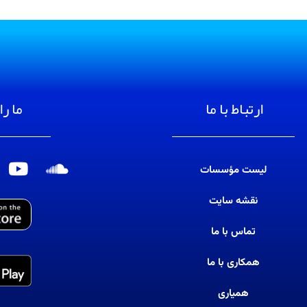
ارتباط با ما
ما را
لیست مؤسسات
S
Y
o
o
نقشه سایت
u
u
t
n
تماس با ما
u
d
b
c
همکاری با ما
e
l
همیاری
o