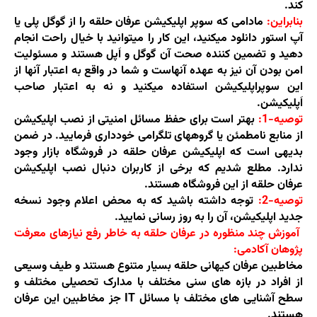
کند.
بنابراین:
مادامی که سوپر اپلیکیشن عرفان حلقه را از گوگل پلی یا
آپ استور دانلود میکنید، این کار را میتوانید با خیال راحت انجام
دهید و تضمین کننده صحت آن گوگل و اَپل هستند و مسئولیت
امن بودن آن نیز به عهده آنهاست و شما در واقع به اعتبار آنها از
این سوپراپلیکیشن استفاده میکنید و نه به اعتبار صاحب
اَپلیکیشن.
توصیه-1:
بهتر است برای حفظ مسائل امنیتی از نصب اپلیکیشن
از منابع نامطمئن یا گروههای تلگرامی خودداری فرمایید. در ضمن
بدیهی است که اپلیکیشن عرفان حلقه در فروشگاه بازار وجود
ندارد. مطلع شدیم که برخی از کاربران دنبال نصب اپلیکیشن
عرفان حلقه از این فروشگاه هستند.
توصیه-2:
توجه داشته باشید که به محض اعلام وجود نسخه
جدید اپلیکیشن، آن را به روز رسانی نمایید.
آموزش چند منظوره در عرفان حلقه به خاطر رفع نیازهای معرفت
پژوهان آکادمی:
مخاطبین عرفان کیهانی حلقه بسیار متنوع هستند و طیف وسیعی
از افراد در بازه های سنی مختلف با مدارک تحصیلی مختلف و
سطح آشنایی های مختلف با مسائل
IT
جز مخاطبین این عرفان
هستند.