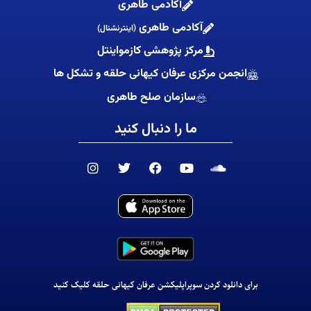
آکادمی طاهری
آکادمی طاهری
(اینترنشنال)
مرکز پژوهشی کازمواینتل
انجمن مرکزی عرفان کیهانی حلقه و تشکل ها
سازمان صلح طاهری
ما را دنبال کنید
I
T
F
Y
S
n
w
a
o
o
s
i
c
u
u
t
t
e
t
n
a
t
b
u
d
g
e
o
b
c
r
r
o
e
l
a
k
o
m
u
d
برای دانلود کردن سوپراپلیکشن عرفان کیهانی حلقه کلیک کنید