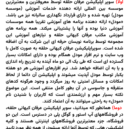
اولا)
سوپر اپلیکیشن عرفان حلقه توسط معروفترین و معتبرترین
موسسه بین المللی ارائه دهنده خدمات آموزشی (موسسه
مودل) تهیه شده و دارای قرارداد نگهداری سالیانه نیز می باشد.
«مودل» ارائه دهنده برنامه های آموزشی تقریبا همه موسسات
آموزشی دنیا بوده و آنها را پشتیبانی میکند. همه برنامه های
آموزشی مکتب عرفان کیهانی حلقه و نیازهای آموزشی این
مجموعه توسط برنامه نویسان حرفه ای این شرکت به آن اضافه
شده است. سوپراپلیکیشن عرفان کیهانی حلقه به صورت کامل با
وب سایت و نرم افزار مودل همگام بوده و دارای امکانات بسیار
گسترده ای است که طی یک الی دو ماه آینده به تدریج راه اندازی
و یا به آن اضافه خواهد شد. نرم افزارهای آموزشی هر دو هفته
یکبار توسط مودل آپدیت میشوند و اپلیکیشن آن دائما از لحاظ
امکانات و مسائل امنیتی به روز میگردد و وجود هرگونه کدهای
متفرقه و جاسوسی در آن بطور کامل منتفی است. این موضوع
نکته بسیار مهم و ارزشمندی است که کاربران با شنیدن نام
«مودل» به راحتی میتوانند به آن اعتماد کنند.
دوما)
همانطور که میدانید، سوپر اپلیکیشن عرفان کیهانی حلقه،
در فروشگاههای آپ استور و گوگل پلی در دسترس است. این دو
فروشگاه، جزء معتبرترین فروشگاههای اینترنتی هستند و کلیه
اپلیکیشن هایی که توسط آنها ارائه میشود، از همه نظر مورد تایید