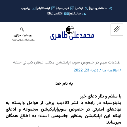
رش
ه
ما طاهری نیوز
ایکس
فیس بوک
اینستاگرام
یوتیوب
ساندکلود
انگلیسی/EN
حتوا
وبسایت مرکزی
مکتب عرفان کیهانی حلقه
اطلاعات مهم در خصوص سوپر اپلیکیشن مکتب عرفان کیهانی حلقه
/
اطلاعیه ها
/
ژانویه 23, 2022
به نام خدا
با سلام و نثار دعای خیر
بدینوسیله در رابطه با نشر اکاذیب برخی از عوامل وابسته به
نهادهای امنیتی در خصوص سوپراپلیکیشن مجموعه و ادعای
اینکه این اپلیکیشن بمنظور جاسوسی است؛ به اطلاع همگان
میرساند: