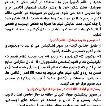
جدید و نظام قدیم) نیاز به استفاده از فیلتر شکن دارند. در
صورتیکه فیلتر شکن خود را روشن نکنند، فیلمهای آکادمی برای
آنها نمایش داده نمی شود. بنابراین در صورتیکه در اکادمی نظام
قدیم با پیام خطا در مورد ویدیوها مواجه شدید، فیلتر شکن خود
را چک کنید. عدم نمایش فیلم ها صرفا به قطعی اینترنت یا قطعی
فیلتر شکن وابسته است و ارتباطی با مدل گوشی یا نسخه اندروید
ندارد.
دسترسی به ویدیوهای نظام قدیم:
از طریق چندین گزینه در سوپر اپلیکیشن می توانید به ویدیوهای
نظام قدیم دسترسی داشته باشید.
1- یوتیوب 2- تلویزیون 3- رادیو 4- وب سایت نظام قدیم 5-
اپلیکیشن نظام قدیم(مختص دانشجویان) 6- کانال تلگرامی منابع
نظام قدیم که از طریق سایت نظام قدیم نیز معرفی شده است( در
ضمن به زودی کلیه فیلم های مربوط به دهه 80 اعم از کلاس ها،
سخنرانیها، جلسات و…(شامل حدود 2 ترابایت ویدئو) در معرض
دید عموم قرار خواهد گرفت.
بسترهای ارائه اطلاعات در مجموعه عرفان کیهانی:
در سوپر اپلیکیشن عرفان کیهانی حلقه در حال حاضر، تعداد 8 وب
سایت رسمی و 7 کانال و صفحه در شبکه های اجتماعی،
همچینین تلویزیون و رادیو عرفان حلقه معرفی شده است.