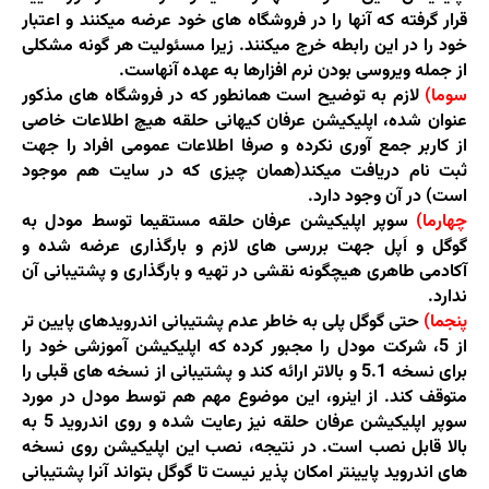
قرار گرفته که آنها را در فروشگاه های خود عرضه میکنند و اعتبار
خود را در این رابطه خرج میکنند. زیرا مسئولیت هر گونه مشکلی
از جمله ویروسی بودن نرم افزارها به عهده آنهاست.
سوما)
لازم به توضیح است همانطور که در فروشگاه های مذکور
عنوان شده، اپلیکیشن عرفان کیهانی حلقه هیچ اطلاعات خاصی
از کاربر جمع آوری نکرده و صرفا اطلاعات عمومی افراد را جهت
ثبت نام دریافت میکند(همان چیزی که در سایت هم موجود
است) در آن وجود دارد.
چهارما)
سوپر اپلیکیشن عرفان حلقه مستقیما توسط مودل به
گوگل و اَپل جهت بررسی های لازم و بارگذاری عرضه شده و
آکادمی طاهری هیچگونه نقشی در تهیه و بارگذاری و پشتیبانی آن
ندارد.
پنجما)
حتی گوگل پلی به خاطر عدم پشتیبانی اندرویدهای پایین تر
از 5، شرکت مودل را مجبور کرده که اپلیکیشن آموزشی خود را
برای نسخه
5.1
و بالاتر ارائه کند و پشتیبانی از نسخه های قبلی را
متوقف کند. از اینرو، این موضوع مهم هم توسط مودل در مورد
سوپر اپلیکیشن عرفان حلقه نیز رعایت شده و روی اندروید 5 به
بالا قابل نصب است. در نتیجه، نصب این اپلیکیشن روی نسخه
های اندروید پایینتر امکان پذیر نیست تا گوگل بتواند آنرا پشتیبانی