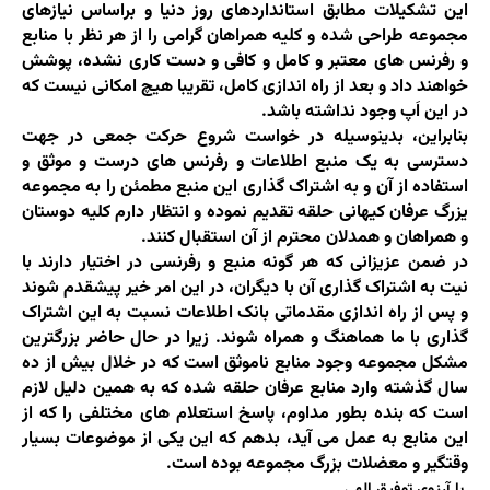
این تشکیلات مطابق استانداردهای روز دنیا و براساس نیازهای
مجموعه طراحی شده و کلیه همراهان گرامی را از هر نظر با منابع
و رفرنس های معتبر و کامل و کافی و دست کاری نشده، پوشش
خواهند داد و بعد از راه اندازی کامل، تقریبا هیچ امکانی نیست که
در این اَپ وجود نداشته باشد.
بنابراین، بدینوسیله در خواست شروع حرکت جمعی در جهت
دسترسی به یک منبع اطلاعات و رفرنس های درست و موثق و
استفاده از آن و به اشتراک گذاری این منبع مطمئن را به مجموعه
یزرگ عرفان کیهانی حلقه تقدیم نموده و انتظار دارم کلیه دوستان
و همراهان و همدلان محترم از آن استقبال کنند.
در ضمن عزیزانی که هر گونه منبع و رفرنسی در اختیار دارند با
نیت به اشتراک گذاری آن با دیگران، در این امر خیر پیشقدم شوند
و پس از راه اندازی مقدماتی بانک اطلاعات نسبت به این اشتراک
گذاری با ما هماهنگ و همراه شوند. زیرا در حال حاضر بزرگترین
مشکل مجموعه وجود منابع ناموثق است که در خلال بیش از ده
سال گذشته وارد منابع عرفان حلقه شده که به همین دلیل لازم
است که بنده بطور مداوم، پاسخ استعلام های مختلفی را که از
این منابع به عمل می آید، بدهم که این یکی از موضوعات بسیار
وقتگیر و معضلات بزرگ مجموعه بوده است.
با آرزوی توفیق الهی