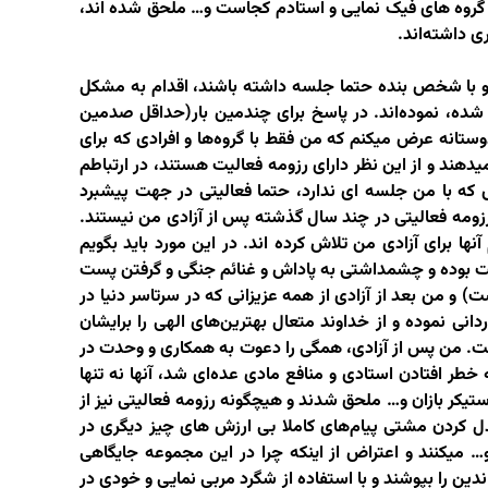
ه گروه های فیک نمایی و استادم کجاست و… ملحق شده اند،
 داشته‌اند.
 و با شخص بنده حتما جلسه داشته باشند، اقدام به مشکل
ه، نموده‌اند. در پاسخ برای چندمین بار(حداقل صدمین
وستانه عرض میکنم که من فقط با گروه‌ها و افرادی که برای
یدهند و از این نظر دارای رزومه فعالیت هستند، در ارتباطم
که با من جلسه ای ندارد، حتما فعالیتی در جهت پیشبرد
ومه فعالیتی در چند سال گذشته پس از آزادی من نیستند.
ها برای آزادی من تلاش کرده اند. در این مورد باید بگویم
قت بوده و چشمداشتی به پاداش و غنائم جنگی و گرفتن پست
) و من بعد از آزادی از همه عزیزانی که در سرتاسر دنیا در
دانی نموده و از خداوند متعال بهترین‌های الهی را برایشان
 است. من پس از آزادی، همگی را دعوت به همکاری و وحدت در
خطر افتادن استادی و منافع مادی عده‌ای شد، آنها نه تنها
تیکر بازان و… ملحق شدند و هیچگونه رزومه فعالیتی نیز از
دل کردن مشتی پیام‌های کاملا بی ارزش های چیز دیگری در
… میکنند و اعتراض از اینکه چرا در این مجموعه جایگاهی
ندین را بپوشند و با استفاده از شگرد مربی نمایی و خودی در