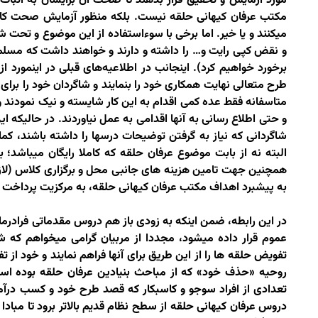
مورد آزمایش و تحقیق قرار بدهند تا صحت آن برایشان به اثبات
مکتب عرفان کیهانی حلقه نیست. بلکه منظور آزمایش صحت کار
میکنند و یا خیر. اما برخی با سوءاستفاده از این موضوع و تح
و نقض کپی رایت و… را داشته و دارند و خواهند داشت که مسلما 
برخورد خواهیم کرد). اینجانب در اطلاعیه‌های قبلی در اینمورد 
طرح متعالی نهایت همکاری خود را بنمایند و شاگردان خود را برای
متاسفانه فقط عده کمی اقدام به این کار شایسته و نیک نمودند 
و حتی اطلاع رسانی به آنها اقدامی به عمل نیاوردند. در حالیکه ای
شاگردانی که نیاز به گرفتن توضیحات درسها را داشته باشند، کما
البته نه از بابت موضوع عرفان حلقه که کاملا رایگان میباشد؛ 
همچنین جهت تامین هزینه های جانبی محل و برگزاری کلاس
(لا
به پیشبرد اهداف مکتب عرفان کیهانی حلقه، به مرکزیت پرداخت ن
در این رابطه، ضمن اینکه به زودی باز هم دروس مقدماتی فرادرم
عموم قرار داده میشود، مجددا از مربیان گرامی میخواهم که ش
تفویض حلقه ها را از این طریق برای آنها فراهم نمایند و خود از
روحیه «حذف خود» که از مباحث بنیادین عرفان حلقه بوده اس
تعدادی از افراد سوجو و کاسبکار که قصد طرح خود و کسب درآمد
دروس عرفان کیهانی حلقه از سطح نظام قدیم بالاتر برود تا مبادا 