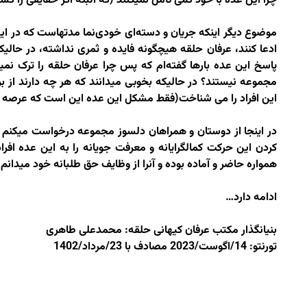
چرا این عده با خود کمی تامل نمیکنند
(که البته اگر حقایقی را کش
موضوع دیگر اینکه جریان و دسته‌ای خودی‌نما مدتهاست که در 
ادعا کنند، عرفان حلقه هیچگونه فایده و ثمری نداشته، در حالیک
پاسخ این عده بارها گفته‌ام که پس چرا عرفان حلقه را ترک نمیکن
مجموعه نیستند؟ در حالیکه بخوبی میدانند که هر چه دارند از 
این افراد را می شناخت(فقط مشکل این عده این است که عرصه ت
در اینجا از دوستان و همراهان دلسوز مجموعه درخواست میکنم که
کردن این حرکت کمالگرایانه و معرفت جویانه را به این عده افرا
همواره حاضر و آماده بوده و آنرا از وظایف حق طلبانه خود میدانم.
ادامه دارد…
بنیانگذار مکتب عرفان کیهانی حلقه: محمدعلی طاهری
تورنتو: 14/اگوست/2023 مصادف با 23/مرداد/1402