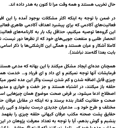
حال تخریب هستند و همه وقت مرا تا کنون به هدر داده اند.
در ضمن با توجه به اینکه اکثر مشکلات بوجود آمده را این افر
فعالیت‌های آکادمی که برای پیشبرد اهداف آکادمی طاهری فعالیت 
این گروه‌ها توصیه میکنیم، حداقل یک بار به کارنامه‌های فعال
انحصار طلبی و منفعت جویی‌های خود که از نظرها دور نیست، نگاه 
کاملا آشکار و عیان هستند و همگی این کارشکنی‌ها با ذکر اسامی
بابت بعدا گله‌مند نباشند).
همچنان عده‌ای ایجاد مشکل میکنند با این بهانه که مدعی هستن
فرمایشات آنها توجه نمیکنم و ای داد و ای فریاد و… خدمت همه
چیزی قابل اضافه شدن و کم شدن نیست واگر این عده تصور میکنند
حلقه باز میکنند، در اشتباه هستند و جز خفت و خواری و مدیون
اصطلاح ادعا میشود، بر فرض صحت موضوع همان چیزهایی است که
صحت و حقانیت گفتار بنده برسند و نه اینکه در مقابل عرفان ح
مختلف و طرح خود و… مدعیان جدیدی درست بشوند و کپی رایت
حقایق پشت صحنه مکتب عرفان کیهانی حلقه چیزی را بفهمد
ینشبم و گوش بدهم، آیا با توجه به تعداد معرفت پژوهان در این