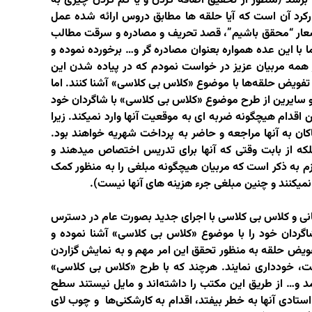
 برسد
(منظور از تحقیق اضافه کردن و یا کم کردن چیزی به
کرد آن است که آیا حلقه ها مطابق دروس ارائه شده عمل
ت شعار “محقق باشیم”، قصد تحریف و مصادره و سرقت مطالب
با این عده همواره بعنوان مصادره گر و… برخورده نموده و
از همه مربیان عزیز در خواست نمودم که در پیاده شدن این
 تفویض حلقه‌ها با موضوع «کلاس بی کلاسی» آشنا کنند. اما
و سایرین از طرح موضوع «کلاس بی کلاسی» با شاگردان خود
ن اقدام هیچگونه ضربه ای به موقعیت آنها وارد نمیکند. زیرا
کان به آنها مراجعه و حاضر به پرداخت شهریه خواهند بود.
بلکه از بابت وقتی که آنها برای تدریس اختصاص میدهند و
زم به ذکر است که مربیان هیچگونه مبلغی را به منظور کمک
میکنند و چنین مبلغی جرء هزینه های آنها نیست).
انی و کلاس بی کلاسی با اجرای جدید بصورت عام در دسترس
اگردان خود را با موضوع «کلاس بی کلاسی» آشنا نموده و
 تفویض حلقه به منظور تحقق این امر مهم و به نمایش گزاردن
ت، خودداری نمایند. هرچند که با طرح «کلاس بی کلاسی»
 و… از طریق این مکتب را داشته‌اند و مایل نیستند سطح
استادی آنها به خطر بیفتد، اقدام به کارشکنی‌ها و چوب لای