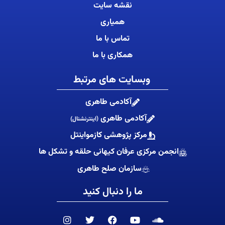
نقشه سایت
همیاری
تماس با ما
همکاری با ما
وبسایت های مرتبط
آکادمی طاهری
آکادمی طاهری
(اینترنشنال)
مرکز پژوهشی کازمواینتل
انجمن مرکزی عرفان کیهانی حلقه و تشکل ها
سازمان صلح طاهری
ما را دنبال کنید
I
T
F
Y
S