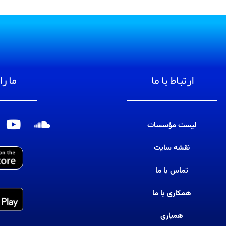
ارتباط با ما
ما را
لیست مؤسسات
S
Y
o
o
نقشه سایت
u
u
t
n
تماس با ما
u
d
b
c
همکاری با ما
e
l
همیاری
o