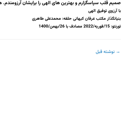
صمیم قلب سپاسگزارم و بهترین های الهی را برایشان آرزومندم. هم
با آرزوی توفیق الهی
بنیانگذار مکتب عرفان کیهانی حلقه: محمدعلی طاهری
تورنتو: 15/فوریه/2022 مصادف با 26/بهمن/1400
→
نوشته قبل