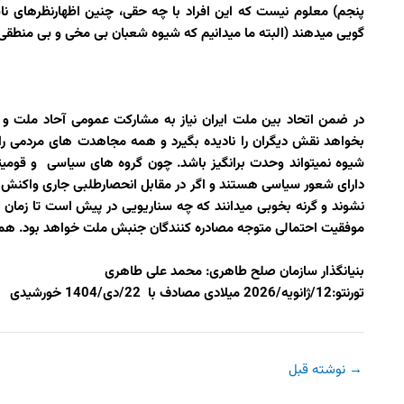
پنجم) معلوم نیست که این افراد با چه حقی، چنین اظهارنظرهای ن
گویی میدهند
(البته ما میدانیم که شیوه شعبان بی مخی و بی منطقی و
در ضمن اتحاد بین ملت ایران نیاز به مشارکت عمومی آحاد ملت و
بخواهد نقش دیگران را نادیده بگیرد و همه مجاهدت های مردمی را 
شیوه نمیتواند وحدت برانگیز باشد. چون گروه های سیاسی و قومیته
دارای شعور سیاسی هستند و اگر در مقابل انحصارطلبی جاری واکنش ت
نشوند و گرنه بخوبی میدانند که چه سناریویی در پیش است تا زمان
موفقیت احتمالی متوجه مصادره کنندگان جنبش ملت خواهد بود. هما
بنیانگذار سازمان صلح طاهری: محمد علی طاهری
تورنتو:12/ژانویه/2026 میلادی مصادف با 22/دی/1404 خورشیدی
→
نوشته قبل