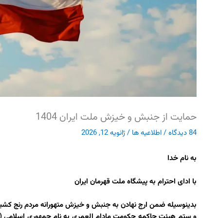
حمایت از جنبش و خیزش ملت ایران 1404
84 دیدگاه
/
اطلاعیه ها
/
ژانویه 12, 2026
به نام خدا
با ادای احترام به پیشگاه ملت قهرمان ایران
بدینوسیله ضمن ارج نهادن به جنبش و خیزش متهورانه مردم رنج کشیده
و ستم هیئت حاکمه حکومت مادام العمری به نام جمهوری اسلامی (که 