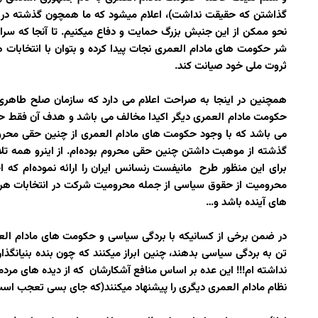
گذاشتن که حقیقت نداشت)، اعلام میشود که ما همچون گذشته در کنا
نحو ممکن از این جنبش بزرگ حمایت و دفاع میکنیم. تا آنجا که سر
شر حکومت های مادام العمری نجات پیدا کرده و بتوان با انتخابات ه
ثروت ملی خود صیانت کند.
همچنین در اینجا به صراحت اعلام می دارد که سازمان صلح طاهری
حکومت مادام العمری دیگر اکیدا مخالف می باشد و هدف آن فقط ح
می باشد که با وجود حکومت های مادام العمری از چنین حقی محروم
گذشته از موهبت داشتن چنین حقی محروم بوده‌ام. از اینرو همه تلا
برای این منظور طرح مانیفست رنسانس ایران را ارائه نموده‌ام که 
محرومیت از حقوق سیاسی از جمله محرومیت شرکت در انتخابات هر چ
های آینده باشد و…
در ضمن برخی از کسانیکه با بردگی سیاسی و حکومت های مادام العم
تن به بردگی سیاسی بدهند، چنین ابراز میکنند که چون بنده بنیانگذ
نداشته ام!!! این عده بر اساس منافع آشکارشان که از دیده های مردم
نظام مادام العمری دیگری را پیشنهاد میکنند(که جای بسی تعجب است)