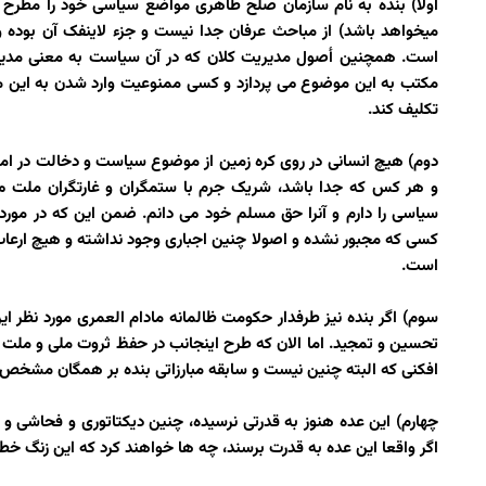
اولا) بنده به نام سازمان صلح طاهری مواضع سیاسی خود را مطرح ن
میخواهد باشد) از مباحث عرفان جدا نیست و جزء لاینفک آن بوده و
است. همچنین أصول مدیریت کلان که در آن سیاست به معنی مدیریت 
مکتب به این موضوع می پردازد و کسی ممنوعیت وارد شدن به این مب
تکلیف کند.
دوم) هیچ انسانی در روی کره زمین از موضوع سیاست و دخالت در ا
و هر کس که جدا باشد، شریک جرم با ستمگران و غارتگران ملت می با
سیاسی را دارم و آنرا حق مسلم خود می دانم. ضمن این که در مورد 
کسی که مجبور نشده و اصولا چنین اجباری وجود نداشته و هیچ ارعا
است.
سوم) اگر بنده نیز طرفدار حکومت ظالمانه مادام العمری مورد نظر این
تحسین و تمجید. اما الان که طرح اینجانب در حفظ ثروت ملی و ملت 
افکنی که البته چنین نیست و سابقه مبارزاتی بنده بر همگان مشخص 
چهارم) این عده هنوز به قدرتی نرسیده، چنین دیکتاتوری و فحاشی و
اگر واقعا این عده به قدرت برسند، چه ها خواهند کرد که این زنگ خطر 