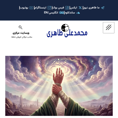
رش
ه
ما طاهری نیوز
ایکس
فیس بوک
اینستاگرام
یوتیوب
ساندکلود
انگلیسی/EN
حتوا
وبسایت مرکزی
مکتب عرفان کیهانی حلقه