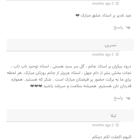
2 months ago
عید غدیر بر استاد عشق مبارک ❤️
پاسخ
نسرین
2 months ago
درود بیکران بر استاد جانم ، گل سر سبد هستی ، استاد توحید ناب ناب ،
نجات بخش بشر از دام جهل . استاد عزیزتر از جانم روزتان مبارک. هر لحظه
برای ما به برکت حضور پر فیضتان مبارک است . شکر که هستید. همواره
قدردان تان هستیم. همیشه سلامت و سربلند باشید.❤️❤️❤️
پاسخ
لیلا
2 months ago
الیوم اکملت لکم دینکم