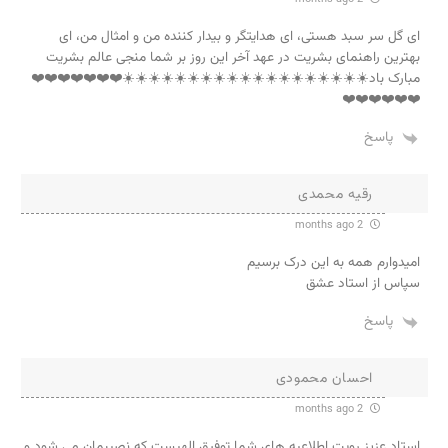
ای گل سر سبد هستی، ای هدایتگر و بیدار کننده من و امثال من، ای
بهترین راهنمای بشریت در عهد آخر این روز بر شما منجی عالم بشریت
مبارک باد☀️☀️☀️☀️☀️☀️☀️☀️☀️☀️☀️☀️☀️☀️☀️☀️☀️☀️☀️❤️❤️❤️❤️❤️❤️❤️
❤️❤️❤️❤️❤️❤️
پاسخ
رقیه محمدی
2 months ago
امیدوارم همه به این درک برسیم
سپاس از استاد عشق
پاسخ
احسان محمودی
2 months ago
استاد عزیز رویت اطلاعیه های شما توفیق الهیست که نصیبمان می شود و