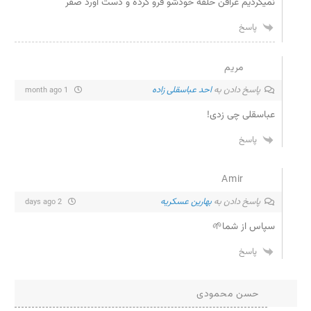
نمیکردیم عرافن حلقه خودشو فرو کرده و دست آورد صفر
پاسخ
مریم
پاسخ دادن به
احد عباسقلی زاده
1 month ago
عباسقلی چی زدی!
پاسخ
Amir
پاسخ دادن به
بهارین عسکریه
2 days ago
سپاس از شما🌱
پاسخ
حسن محمودی