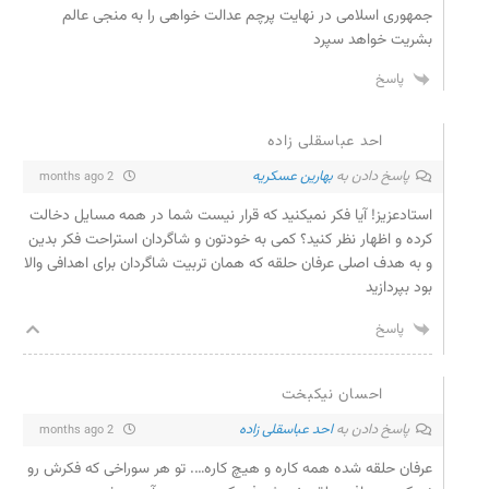
جمهوری اسلامی در نهایت پرچم عدالت خواهی را به منجی عالم
بشریت خواهد سپرد
پاسخ
احد عباسقلی زاده
پاسخ دادن به
بهارین عسکریه
2 months ago
استادعزیز! آیا فکر نمیکنید که قرار نیست شما در همه مسایل دخالت
کرده و اظهار نظر کنید؟ کمی به خودتون و شاگردان استراحت فکر بدین
و به هدف اصلی عرفان حلقه که همان تربیت شاگردان برای اهدافی والا
بود بپردازید
پاسخ
احسان نیکبخت
پاسخ دادن به
احد عباسقلی زاده
2 months ago
عرفان حلقه شده همه کاره و هیچ کاره…. تو هر سوراخی که فکرش رو