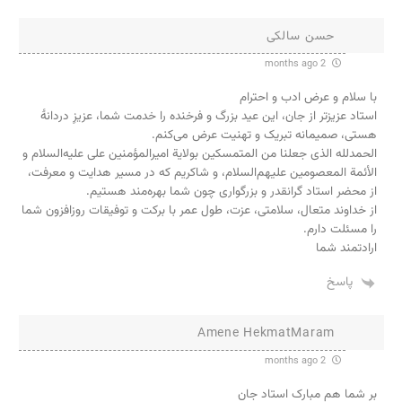
حسن سالکی
2 months ago
با سلام و عرض ادب و احترام
استاد عزیزتر از جان، این عید بزرگ و فرخنده را خدمت شما، عزیزِ دردانهٔ
هستی، صمیمانه تبریک و تهنیت عرض می‌کنم.
الحمدلله الذی جعلنا من المتمسکین بولایة امیرالمؤمنین علی علیه‌السلام و
الأئمة المعصومین علیهم‌السلام، و شاکریم که در مسیر هدایت و معرفت،
از محضر استاد گرانقدر و بزرگواری چون شما بهره‌مند هستیم.
از خداوند متعال، سلامتی، عزت، طول عمر با برکت و توفیقات روزافزون شما
را مسئلت دارم.
ارادتمند شما
پاسخ
Amene HekmatMaram
2 months ago
بر شما هم مبارک استاد جان