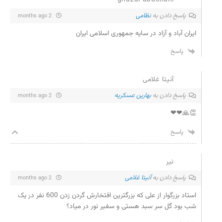
ghazal abdollahi
پاسخ دادن به
نظامی
2 months ago
ایران آباد و آزاد در سایه جمهوری اسلامی ایران
پاسخ
آنیتا غلامی
پاسخ دادن به
بهارین عسکریه
2 months ago
👏🙏❤❤
پاسخ
نیر
پاسخ دادن به
آنیتا غلامی
2 months ago
استاد بزرگوار از علی که بزرگترین افتخارش گردن زدن 600 نفر در یک
شب بود گل سر سبد هستی و سفیر نور در میاد؟