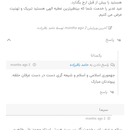
هستید را بیش از قبل ارج بگذارد.
عید غدیر را خدمت شما که بینظیرترین عطیه الهی هستید تبریک و تهنیت
عرض می کنیم.
آخرین ویرایش 2 months ago توسط حامد باقرزاده
پاسخ
رکسانا
پاسخ دادن به
حامد باقرزاده
2 months ago
جهموری اسلامی و اسلام و شیعه گری دست در دست عرفان حلقه.
پیوندتان مبارک
پاسخ
سیما
2 months ago
سلام و عرض ادب خدمت گل سر سبد هستی استاد محمد علی طاهری