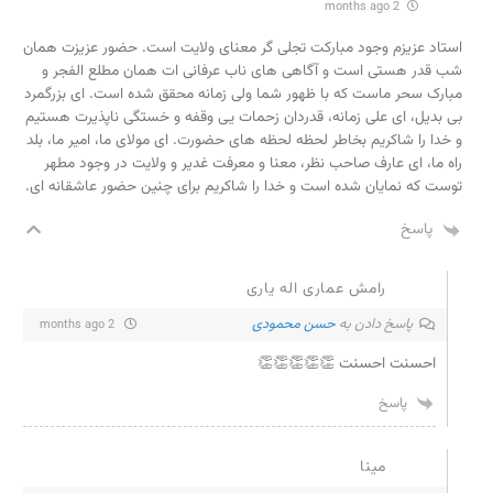
2 months ago
استاد عزیزم وجود مبارکت تجلی گر معنای ولایت است. حضور عزیزت همان
شب قدر هستی است و آگاهی های ناب عرفانی ات همان مطلع الفجر و
مبارک سحر ماست که با ظهور شما ولی زمانه محقق شده است. ای بزرگمرد
بی بدیل، ای علی زمانه، قدردان زحمات یی وقفه و خستگی ناپذیرت هستیم
و خدا را شاکریم بخاطر لحظه لحظه های حضورت. ای مولای ما، امیر ما، بلد
راه ما، ای عارف صاحب نظر، معنا و معرفت غدیر و ولایت در وجود مطهر
توست که نمایان شده است و خدا را شاکریم برای چنین حضور عاشقانه ای.
پاسخ
رامش عماری اله یاری
پاسخ دادن به
حسن محمودی
2 months ago
احسنت احسنت 👏👏👏👏👏
پاسخ
مینا