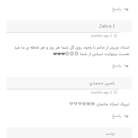
پاسخ
Zahra f
2 months ago
استاد عزیزتر از جانم با وجود روی گل شما هر روز و هر لحظه ی ما عید
هست بینهایت سپاس از شما 😍😍😍❤️❤️❤️
پاسخ
رامین محمدی
2 months ago
تبریک استاد جانمان 🌺🌺🌺💚💚💚
پاسخ
زینب