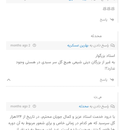
💩💩💩
پاسخ
محدثه
پاسخ دادن به
بهارین عسکریه
2 months ago
استاد بزرگوار
به غیر از بزرگان دینی شیعی هیچ گل سر سبدی در هستی وجود
ندارد؟!
پاسخ
م_ت
پاسخ دادن به
محدثه
2 months ago
با درود خدمت استاد عزیز و کمال جویان محترم، در تاریخ از ۱۲۴هزار
گل سرسبد که هر کدام در زمانی خاص و برای شعور مربوط به آن دوره
ها ظهور کردند، صحبت شده است. عید غدیر مربوط به دو نفر از