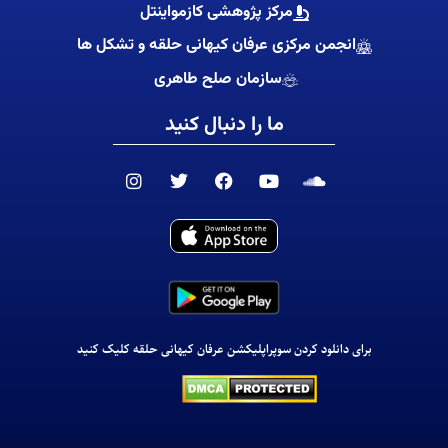
مرکز پژوهشی کازمواینتل
انجمن مرکزی عرفان کیهانی حلقه و تشکل ها
سازمان صلح طاهری
ما را دنبال کنید
I
T
F
Y
S
n
w
a
o
o
s
i
c
u
u
t
t
e
t
n
a
t
b
u
d
g
e
o
b
c
r
r
o
e
l
a
k
o
m
u
d
برای دانلود کردن سوپراپلیکشن عرفان کیهانی حلقه کلیک کنید