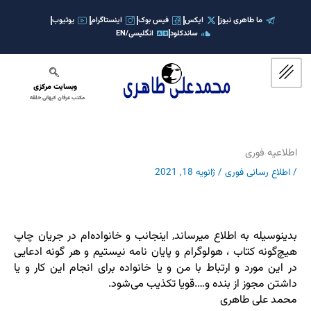
رش
ه
ما طاهری نیوز
ایکس
فیس بوک
اینستاگرام
یوتیوب
ساندکلود
انگلیسی/EN
حتوا
وبسایت مرکزی
مکتب عرفان کیهانی حلقه
اطلاعیه فوری
/
اطلاع رسانی فوری
/
ژانویه 18, 2021
بدینوسیله به اطلاع میرساند, اینجانب و خانواده‌ام در جریان چاپ
هیچ‌گونه کتاب ، هولوگرام و پایان نامه نیستیم و هر گونه ادعایی
در این مورد و ارتباط با من و یا خانواده‌ برای انجام این کار و یا
داشتن مجوز از بنده و….قویا تکذیب می‌شود.
محمد علی طاهری