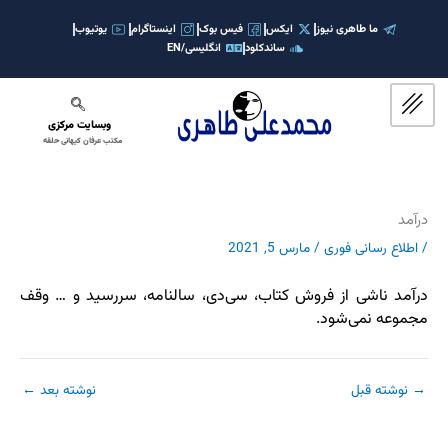
رش
ه
ما طاهری نیوز
ایکس
فیس بوک
اینستاگرام
یوتیوب
ساندکلود
انگلیسی/EN
حتوا
وبسایت مرکزی
مکتب عرفان کیهانی حلقه
درآمد
/
اطلاع رسانی فوری
/
مارس 5, 2021
درآمد ناشی از فروش کتاب، سی‌دی، سالنامه، سررسید و … وقف
مجموعه نمی‌شود.
→
نوشته قبل
نوشته بعد
←