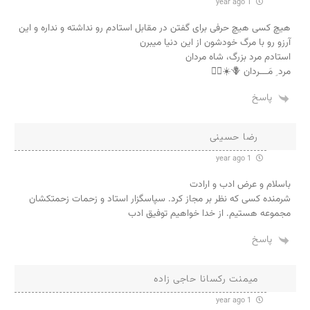
1 year ago
هیچ کسی هیچ حرفی برای گفتن در مقابل استادم رو نداشته و نداره و این
آرزو رو با مرگ خودشون از این دنیا میبرن
استادم مرد بزرگ، شاه مردان
مرد ِ مَـــردان 🪻☀️❤️‍🔥
پاسخ
رضا حسینی
1 year ago
باسلام و عرض ادب و ارادت
شرمنده کسی که نظر بر مجاز کرد. سپاسگزار استاد و زحمات زحمتکشان
مجموعه هستیم. از خدا خواهیم توفیق ادب
پاسخ
میمنت رکسانا حاجی زاده
1 year ago