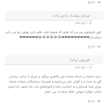
پاسخ
مرجان روشنک حاجی زاده
1 year ago
الهی قربونتون برم من که هنوز که هنوزه انقدر ظلم دارن بهتون روا می دارن
زیبای من❤️❤️❤️❤️❤️❤️❤️❤️❤️😭😭😭😭😭😭❤️❤️❤️❤️❤️❤️
پاسخ
کوروش آریانیا
1 year ago
درود خداوند بر استاد محمد علی طاهری بزرگوار و عزیزتر از جانم. سخنان
گهر بار شما را با گوش جان می‌شنوم و همیشه سپاسگذار زحمات شبانه
روزی شما هستم و به حقانیت شما و آموزه‌های ناب خدا محور خدا محور
مکتب عرفان کیهانی حلقه شهادت می دهم.
پاسخ