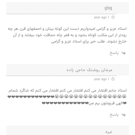
gbg
1 year ago
استاد عزیز و گرامی امیدواریم دست این کوته بینان و احمقهای قرن هر چه
زودتر از این مکتب کوتاه بشود و به قعر چاه حماقت خود بیفتند و از آن
خارج نشوند. طلب خیر برای استاد عزیز و گرامی
پاسخ
مرجان روشنک حاجی زاده
1 year ago
استاد جانم افتخار می کنم افتخار می کنم افتخار می کنم که شاگرد شمام
😭😭😭😭😭😭😭😭😭😭😭😭😭😭😭❤️❤️❤️❤️❤️❤️❤️❤️❤️❤️❤️❤️
❤️الهی قربونتون برم من❤️❤️❤️❤️❤️❤️❤️❤️❤️❤️❤️❤️
پاسخ
نیره