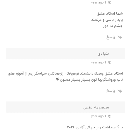
1 year ago
شما استاد عشق
پایدار باشی و عزتمند
چشم بد دور
پاسخ
بنیادی
1 year ago
استاد عشق ومعنا،دانشمند فرهیخته اززحماتتان سپاسگزاریم از آموزه های
ناب وروشنگریها تون بسیار بسیار ممنون💖
پاسخ
معصومه لطفی
1 year ago
با گرامیداشت روز جهانی آزادی ۲۰۲۴