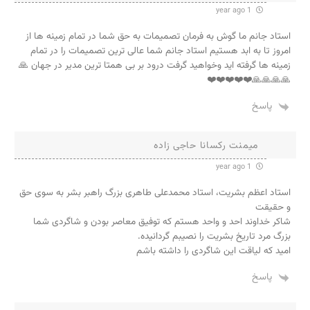
1 year ago
استاد جانم ما گوش به فرمان تصمیمات به حق شما در تمام زمینه ها از
امروز تا به ابد هستیم استاد جانم شما عالی ترین تصمیمات را در تمام
زمینه ها گرفته اید وخواهید گرفت درود بر بی همتا ترین مدیر در جهان 🙏
🙏🙏🙏🙏❤️❤️❤️❤️❤️
پاسخ
میمنت رکسانا حاجی زاده
1 year ago
استاد اعظم بشریت، استاد محمدعلی طاهری بزرگ راهبر بشر به سوی حق
و حقیقت
شاکر خداوند احد و واحد هستم که توفیق معاصر بودن و شاگردی شما
بزرگ مرد تاریخ بشریت را نصیبم گردانیده.
امید که لیاقت این شاگردی را داشته باشم
پاسخ