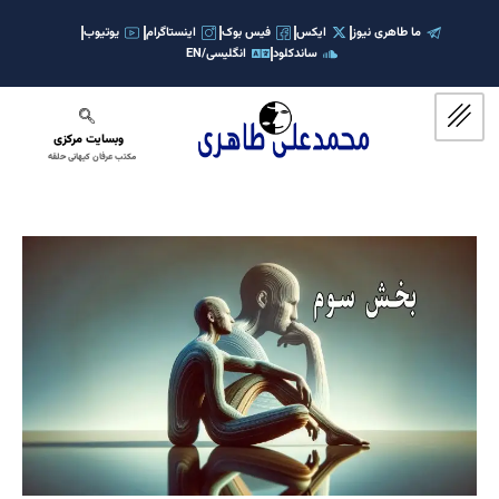
رش
ه
ما طاهری نیوز
ایکس
فیس بوک
اینستاگرام
یوتیوب
ساندکلود
انگلیسی/EN
حتوا
وبسایت مرکزی
مکتب عرفان کیهانی حلقه