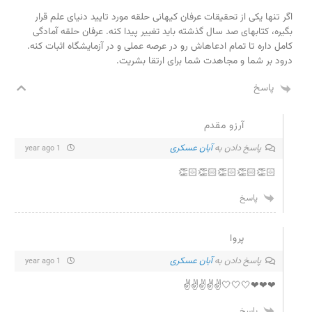
اگر تنها یکی از تحقیقات عرفان کیهانی حلقه مورد تایید دنیای علم قرار
بگیره، کتابهای صد سال گذشته باید تغییر پیدا کنه. عرفان حلقه آمادگی
کامل داره تا تمام ادعاهاش رو در عرصه عملی و در آزمایشگاه اثبات کنه.
درود بر شما و مجاهدت شما برای ارتقا بشریت.
پاسخ
آرزو مقدم
پاسخ دادن به
آبان عسکری
1 year ago
👏🏻👏🏻👏🏻👏🏻👏🏻
پاسخ
پروا
پاسخ دادن به
آبان عسکری
1 year ago
❤❤❤🤍🤍🤍✌✌✌✌✌
پاسخ