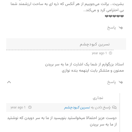
بشریت.. برائت می‌جوییم از هر آنکس که ذره ای به ساحت ارزشمند شما
بی احترامی کرد و می‌کند..
❤️❤️❤️❤️❤️
پاسخ
نسرین کبودچشم
1 year ago
استاد بزرگوارم از شما یک اشارت از ما به سر بریدن
ممنون و متشکر بابت اینهمه بنده نوازی
پاسخ
نجاری
پاسخ دادن به
نسرین کبودچشم
1 year ago
دوست عزیز احتمالا میخواستید بنویسید از ما به سر دویدن که نوشتید
از ما به سر بریدن