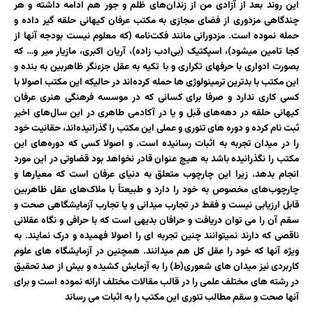
این روند بعد از آزادی من از زندان‌های ظلم و جور هم ادامه داشته و هر
چندگاهی مزدوری از فضای مجازی به مکتب عرفان کیهانی حلقه گیر داده و
حمله نموده است. مزدورانی مانند فکت‌نامه (که معلوم نیست بودجه آنها از
کجا تامین میشود)، اسپکتیک (بی‌ادب زاده)، آریان اکبری، مازیار میر و… که
بصورت ادواری با حرفهای تکراری و با تکیه به عقل جزءنگر ظاهربین به بنده و
این مکتب با بدترین ترمینولوژی ها حمله کرده‌اند در حالیکه این مکتب اصولا با
کسی کاری ندارد و صرفا برای کسانی که در موسسه فرهنگی هنری عرفان
کیهانی حلقه در دهه‌های قبل و یا در آکادمی طاهری در این سال‌های اخیر
ثبت نام کرده و دوره های تئوری و عملی این مکتب را گذرانیده‌اند، حقانیت خود
را در میدان تجربه به اثبات رسانیده است. و اصولا کسی که دوره‌های این
مکتب را نگذرانیده باشد به هیچ عنوان قادر نخواهد بود قضاوتی در این مورد
انجام بدهد. زیرا این چارچوب متعلق به دنیای عرفان است که معیارها و
چارچوب‌های مخصوص به خود را دارد و طبیعتاً با ملاک‌های عقل ظاهربین
قابل ارزیابی نیست و فقط در تجارب میدانی و یا تجارب آزمایشگاهی صحت و
سقم آن را می توان دریافت و حرافان بدیهی است که با حرافی و نگاه عقلانی
ناقصی که دارند نمیتوانند چنین تجربه ای را اصولا فهمیده و درک نمایند. به
ویژه آنها که خود را عقل کل هم میدانند. همچنین در آزمایشگاه های علوم
کاربردی نیز میدان های شعوری(ط) را به آزمایش کشیده و بیش از صد تحقیق
در رشته های مختلف علمی را در قالب مقالات مختلف ارائه نموده است و برای
آنها صحت و سقم مطالب تئوری این مکتب را به اثبات می رساند