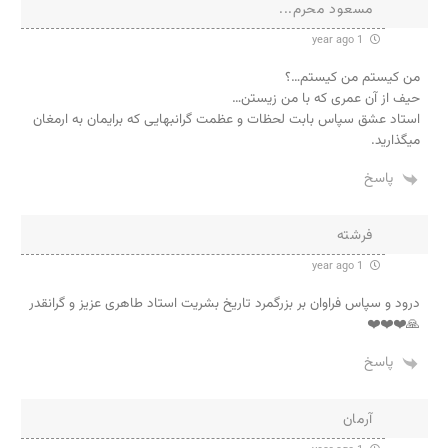
مسعود محرم...
1 year ago
من کیستم من کیستم…؟
حیف از آن عمری که با من زیستن…
استاد عشق سپاس بابت لحظات و عظمت گرانبهایی که برایمان به ارمغان
میگذارید.
پاسخ
فرشته
1 year ago
درود و سپاس فراوان بر بزرگمرد تاریخ بشریت استاد طاهری عزیز و گرانقدر
🙏❤️❤️❤️
پاسخ
آرمان