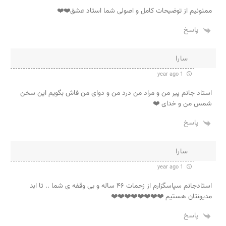
ممنونیم از توضیحات کامل و اصولی شما استاد عشق❤️❤️
پاسخ
سارا
1 year ago
استاد جانم پیر من و مراد من درد من و دوای من فاش بگویم این سخن
شمس من و خدای ❤️
پاسخ
سارا
1 year ago
استادجانم سپاسگزارم از زحمات ۴۶ ساله و بی وقفه ی شما .. تا ابد
مدیونتان هستیم ❤️❤️❤️❤️❤️❤️❤️❤️
پاسخ