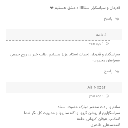
قدردان و سپاسگزار استاااااااد عشق هستیم ❤️
پاسخ
فاطمه
1 year ago
سپاسگذار و قدردان زحمات استاد عزیز هستیم .طلب خیر در روح جمعی
همراهان مجموعه
پاسخ
Ali Nozari
1 year ago
سلام و ارادت محضر مبارک حضرت استاد
سپاسگزاریم از روشن گریها و اگاه سازیها و مدیریت کل نگر شما
#مکتب_عرفان_کیهانی_حلقه
#محمدعلی_طاهری