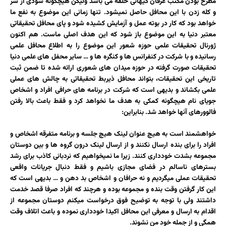
مطرح بودن مکتب عرفان کیهانی حلقه می باشد ولیکن هیچگونه سودی از سر
و کله زدن با این محافل حاصل نمیشود. تنها زمانی این موضوع به نفع ما
خواهد بود که کار در بوته عمل و آزمایش کشیده شود و پای محافل تحقیقاتی
معتبر دنیا به این موضوع باز شود که این هدف اصلی ماست. هم اکنون
ژورنال تحقیقات علمی حوزه شعور این موضوع را به اطلاع محافل علمی
رسانیده و با شرکت در کنفرانس ها و کنگره ها و … سایر محفل های علمی دنیا
تحقیقات صورت گرفته در حوزه میدان های شعوری ارائه شده تا ضمن ثبت
تاریخی این تحقیقات، بتواند محافل ذیربط تحقیقاتی به چالش های عملی
علمی بکشاند و بدیهی است که شرکت در برنامه های حرافی افراد و اشخاص
جویای نام هیچگونه کمکی به هدف ما نخواهد کرد و فقط باعث بالا رفتن
فالوورهای آنها خواهد شد. بنابراین:
خواهشمند است به هیچ عنوان لینک هیچ جلسه و برنامه متفرقه اشخاص و
افراد را برای بنده ارسال نکنند و از ارسال لینک درون گروه ها و بین دوستان
مجموعه بشدت خودداری کنند. زیرا ما نمیخواهیم که نردبانی کاذب برای رشد
بسترهای ناسالم در فضای مجازی باشیم و فقط دنبال جریانات واقعی
تحقیقات عملی میگردیم و نه حرافان و اشخاص بد دهن و … بدیهی است که
این کار گرفتن وقت بنده و مجموعه بوده و هرچند که افراد صرفا قصد خدمت
داشتند ولی با توجه به توضیح فوق درخواست میکنم دوستان مجموعه از
اقدام به ارسال و معرفی این محافل اکیدا خودداری نموده و باعث اتلاف وقت
همگی و از جمله خود من نشوند.