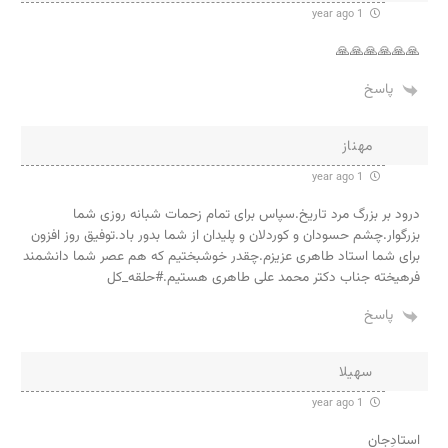
1 year ago
🙏🙏🙏🙏🙏🙏
پاسخ
مهناز
1 year ago
درود بر بزرگ مرد تاریخ.سپاس برای تمام زحمات شبانه روزی شما
بزرگوار.چشم حسودان و کوردلان و پلیدان از شما بدور باد.توفیق روز افزون
برای شما استاد طاهری عزیزم.چقدر خوشبختیم که هم عصر شما دانشمند
فرهیخته جناب دکتر محمد علی طاهری هستیم.#حلقه_کل
پاسخ
سهیلا
1 year ago
استادِجان