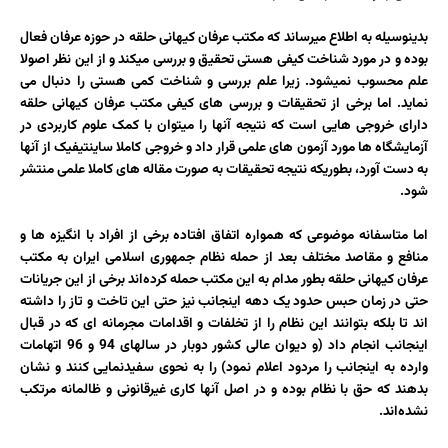
بدینوسیله به اطلاع میرساند که مکتب عرفان کیهانی حلقه در حوزه عرفان فعال
بوده و در مورد شناخت کیفی هستی تحقیق و بررسی میکند و از این نظر اصولا
علم محسوب نمیشود. زیرا علم بررسی و شناخت کمی هستی را دنبال می
نماید. اما برخی از تحقیقات و بررسی های کیفی مکتب عرفان کیهانی حلقه
دارای خروجی هایی است که نتیجه آنها را میتوان با کمک علوم کاربردی در
آزمایشگاه ها مورد آزمون های علمی قرار داد و خروجی کاملا ساینتیفیک از آنها
به دست آورد، بطوریکه نتیجه تحقیقات به صورت مقاله های کاملا علمی منتشر
شود.
اما متاسفانه موضوعی که همواره اتفاق افتاده برخی از افراد با انگیزه ‌ها و
منافع و مقاصد مختلف بعد از حمله نظام جمهوری اسلامی ایران به مکتب
عرفان کیهانی حلقه بطور مدام به این مکتب حمله کرده‌اند برخی از این جریانات
حتی در زمان حبس حدود یک دهه اینجانب نیز حتی این تاخت و تاز را داشته
اند تا بلکه بتوانند این نظام را از تخلفات و اقدامات مجرمانه ای که در قبال
اینجانب انجام داد (و دیوان عالی کشور دوبار در سالهای 94 و 96 اتهامات
وارده به اینجانب را مردود اعلام نمود) را به نحوی سفیدنمایی کنند و نشان
بدهند که حق با نظام بوده و در اصل آنها کاری غیرقانونی و ظالمانه مرتکب
نشده‌اند.