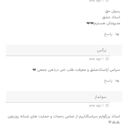
1 year ago
رسول حق
استاد عشق
مدیونتان هستیم❤️❤️
پاسخ
نرگس
1 year ago
سپاس ازاستادعشق و معرفت طلب خیر درذهن جمعی ❤️
پاسخ
سولماز
1 year ago
استاد بزرگوارم سپاسگذاریم از تمامی زحمات و حمایت های شبانه روزیتون
🙏🙏🌹