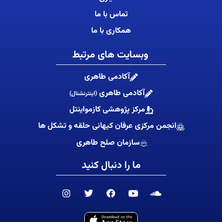
تماس با ما
همکاری با ما
وبسایت های مرتبط
آکادمی طاهری
آکادمی طاهری
(اینترنشنال)
مرکز پژوهشی کازمواینتل
انجمن مرکزی عرفان کیهانی حلقه و تشکل ها
سازمان صلح طاهری
ما را دنبال کنید
I
T
F
Y
S
n
w
a
o
o
s
i
c
u
u
t
t
e
t
n