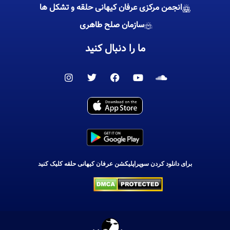
انجمن مرکزی عرفان کیهانی حلقه و تشکل ها
سازمان صلح طاهری
ما را دنبال کنید
I
T
F
Y
S
n
w
a
o
o
s
i
c
u
u
t
t
e
t
n
a
t
b
u
d
g
e
o
b
c
r
r
o
e
l
a
k
o
m
u
d
برای دانلود کردن سوپراپلیکشن عرفان کیهانی حلقه کلیک کنید