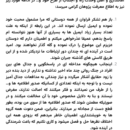
امانتداری و اصل وحدت راه و اجتناب از طرح خود و… در ادامه موارد زیر
نیز به اطلاع معرفت پژوهان گرامی میرسد:
باز هم تشکر فراوان از همه دوستانی که مرا مشمول محبت خود
نموده و ایمیل ارسال نموده اند. در این رابطه از اینکه به علت
تعداد بسیار زیاد ایمیل ها به بسیاری از آنها هنوز نتوانسته ام
پاسخ بدهم، عمیقا عذرخواهی میکنم و اطمینان دارم که دوستان
عزیزم این موضوع را درک نموده و گله گذار نخواهند بود. امید
است در آینده ای نه چندان دور ارتباطات ما نزدیکتر شده و از این
طریق کاستی های گذشته جبران شوند.
اینجانب هیچگونه مداخله ای در پاسخگویی و جدال های بین
افراد در جنگ روانی چند ماه اخیر نداشته و ندارم. از دید بنده دیر
یا زود حقایق آشکار میگردد و نیاز چندانی به مدافعات جدال آمیز
نیست و با توجه به اینکه تعدادی از کسانیکه صدور اطلاعیه ها و…
را از طرف من نمیدانند و فکر میکنند که اصالت ندارند، مغرض
نیستند و بنا به دلایل مخصوص خود با آن مخالفت میکنند و در
صورتیکه مطمئن شوند که صدور اطلاعیه ها از سوی من بوده، بطور
قطع دست از مجادله بر میدارند. بنابراین، ضمن دعوت همه گروه
ها به خویشتنداری، اطمینان خاطر میدهم که بزودی همه این
اختلاف نظرها حل و فصل میشود و کاری نکنیم که باعث شرمندگی
در آینده شود.