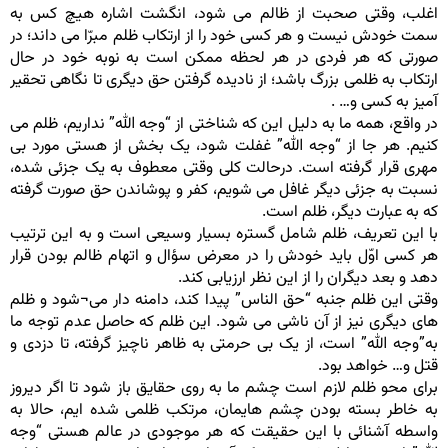
اغلب، وقتی صحبت از ظالم می شود، انگشت اشاره هیچ کس به
سمت خودش نیست و هر کسی خود را از ارتکاب ظلم مبرّا می داند؛ در
صورتی که هر فردی در هر لحظه ممکن است به نوبه خود در حال
ارتکاب به ظلمی بزرگ باشد؛ از نادیده گرفتن حق دیگری تا نگاهی تحقیر
آمیز به کسی و… .
در واقع، همه ما به دلیل این که شناختی از “وجه الله” نداریم، ظلم می
کنیم. هر جا از “وجه الله” غفلت شود، یک بخش از هستی مورد بی
مهری قرار گرفته است. درحالت کلی وقتی معطوف به یک جزئی شده،
نسبت به جزئی دیگر غافل می شویم، کفر و پوشاندن حق صورت گرفته
که به عبارت دیگر، ظلم است.
با این تعریف، ظلم شامل گستره بسیار وسیعی است و به این ترتیب
هر کسی اوّل باید خودش را در معرض سؤال و اتهام ظالم بودن قرار
دهد و بعد دیگران را از این نظر ارزیابی کند.
وقتی این ظلم جنبه “حق الناس” پیدا کند، دامنه دار می¬شود و ظلم
های دیگری نیز از آن ناشی می شود. این ظلم که حاصل عدم توجه ما
به”وجه الله” است، از یک بی حرمتی به ظاهر ناچیز گرفته، تا دزدی و
قتل و… خواهد بود.
برای محو ظلم لازم است چشم ما به روی حقایق باز شود تا اگر دیروز
به خاطر بسته بودن چشم هایمان، مرتکب ظلمی شده ایم، حالا به
واسطه آشنائی با این حقیقت که هر موجودی در عالم هستی “وجه