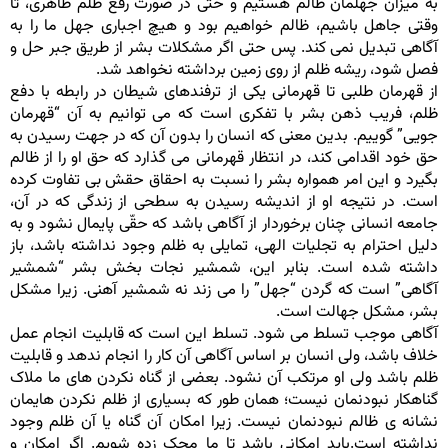
به میزان جهلمان ظالم هستیم و حتی در صورت رفع ظلم ظاهری، تا
وقتی جاهل باشیم، ظالم خواهیم بود و هیچ اجباری جهل ما را به
آگاهی تبدیل نمی کند. پس حتی اگر مشکلات بشر از طریق جبر حل و
فصل شود، ریشه ظلم از روی زمین برداشته نخواهد شد.
از قهرمان طلبی تا قهرمانی یکی از ترفندهای شیطان در رابطه با دفع
ظلم، فریب ذهن بشر با تفکری است که می توانیم به آن “قهرمان
جویی” گوییم. بدین معنی که انسان را بدون آن که در جهت رسیدن به
حق خود اقدامی کند، در انتظار قهرمانی می گذارد که حق او را از ظالم
بگیرد و این امر همواره بشر را نسبت به احقاق حقش بی تفاوت کرده
است. در نتیجه او از اندیشه رسیدن به سطحی از زندگی که در آن،
جامعه انسانی چنان برخوردار از آگاهی باشد که حقّی پایمال نشود و به
دلیل احترام به تجلیات الهی، تمایلی به ظلم وجود نداشته باشد، باز
داشته شده است. بنابر این، شمشیر نجات بخش بشر “شمشیر
آگاهی” است که گردن “جهل” را می زند نه شمشیر آهنی. زیرا مشکل
بشر، مشکل جهالت است.
آگاهی موجب تسلط می شود. تسلط این است که قابلیت انجام عمل
خلاف باشد، ولی انسان بر اساس آگاهی آن کار را انجام ندهد و قابلیت
ظلم باشد ولی او مرتکب آن نشود. بعضی از گناه نکردن های ما ملاک
گناهکار نبودنمان نیست؛ همان طور که بسیاری از ظلم نکردن هایمان
نشانه ی ظالم نبودنمان نیست. زیرا امکان آن گناه یا آن ظلم وجود
نداشته است.باید امکانی باشد تا ما محک زده شویم. اگر امکان و