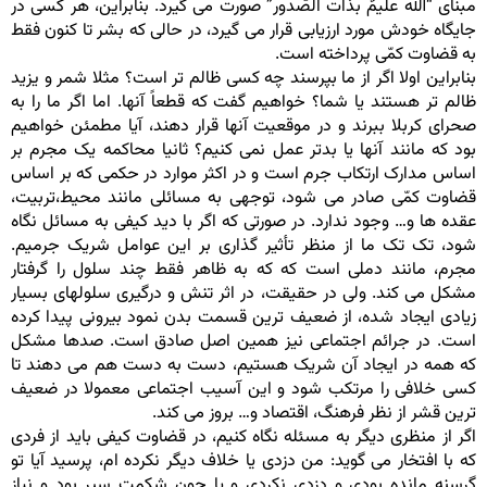
مبنای “الله علیمٌ بذات الصّدور” صورت می گیرد. بنابراین، هر کسی در
جایگاه خودش مورد ارزیابی قرار می گیرد، در حالی که بشر تا کنون فقط
به قضاوت کمّی پرداخته است.
بنابراین اولا اگر از ما بپرسند چه کسی ظالم تر است؟ مثلا شمر و یزید
ظالم تر هستند یا شما؟ خواهیم گفت که قطعاً آنها. اما اگر ما را به
صحرای کربلا ببرند و در موقعیت آنها قرار دهند، آیا مطمئن خواهیم
بود که مانند آنها یا بدتر عمل نمی کنیم؟ ثانیا محاکمه یک مجرم بر
اساس مدارک ارتکاب جرم است و در اکثر موارد در حکمی که بر اساس
قضاوت کمّی صادر می شود، توجهی به مسائلی مانند محیط،تربیت،
عقده ها و… وجود ندارد. در صورتی که اگر با دید کیفی به مسائل نگاه
شود، تک تک ما از منظر تأثیر گذاری بر این عوامل شریک جرمیم.
مجرم، مانند دملی است که که به ظاهر فقط چند سلول را گرفتار
مشکل می کند. ولی در حقیقت، در اثر تنش و درگیری سلولهای بسیار
زیادی ایجاد شده، از ضعیف ترین قسمت بدن نمود بیرونی پیدا کرده
است. در جرائم اجتماعی نیز همین اصل صادق است. صدها مشکل
که همه در ایجاد آن شریک هستیم، دست به دست هم می دهند تا
کسی خلافی را مرتکب شود و این آسیب اجتماعی معمولا در ضعیف
ترین قشر از نظر فرهنگ، اقتصاد و… بروز می کند.
اگر از منظری دیگر به مسئله نگاه کنیم، در قضاوت کیفی باید از فردی
که با افتخار می گوید: من دزدی یا خلاف دیگر نکرده ام، پرسید آیا تو
گرسنه مانده بودی و دزدی نکردی و یا چون شکمت سیر بود و نیاز