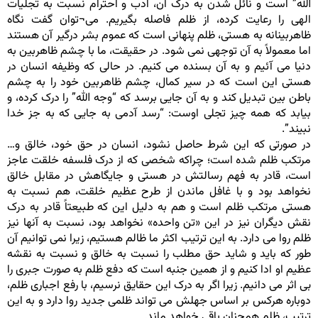
الله” است و نائل شدن به درک آن، ادب و احترام نسبت به تجلیات
الهی را رعایت کرده، از ظلم فاصله بگیریم. می¬توان گفت نگاه
ظاهربینانه به هستی، ظلم پنهانی است که عموم بشر درگیر آن هستند
اما معمولاً به آن توجهی نمی شود. در حقیقت، ما با چشم ظاهربین به
دنیا می آئیم و به آن بسنده می کنیم. در حالی که وظیفه انسان در
هستی این است که در سیر کمال، چشم ظاهربین خود را به چشم
باطن بین تبدیل کند و به آن جایی برسد که “وجه الله” را درک کرده، و
بیابد که همه چیز تجلی اوست: “رسد آدمی به جایی که به جز خدا
نبیند”.
در صورتی که این شرط حاصل نشود، انسان در حق خود، خالق و…
مرتکب ظلم شده است؛ چراکه شخصی که از درک فلسفه خلقت عاجز
است، قادر به فهم رسالتش در هستی و جایگاهش در مقابل خالق
نخواهد بود و با غافل ماندن از طرح عظیم خلقت، هم نسبت به
هستی مرتکب ظلم است و هم به دلیل این که طبیعتاً قادر به درک
نقش دیگران نیز در این «تن واحده» نخواهد بود، نسبت به آنها نیز
ظلم روا می دارد. به این ترتیب اکثر ما ظالم هستیم، زیرا نمی توانیم آن
طور که باید و شاید حق مطلب را نسبت به خالق و نسبت به نقشه
عظیم او ادا کنیم و از همین جنبه است که دفع ظلم به صورت جبری را
بی اثر می دانیم. زیرا اگر به درک این حقایق نرسیم، با رفع اجباری ظلم،
دوباره هرکس بر اساس جهلش می تواند ظلمی جدید روا دارد و به این
ترتیب، ظلم همچنان باقی خواهد ماند.