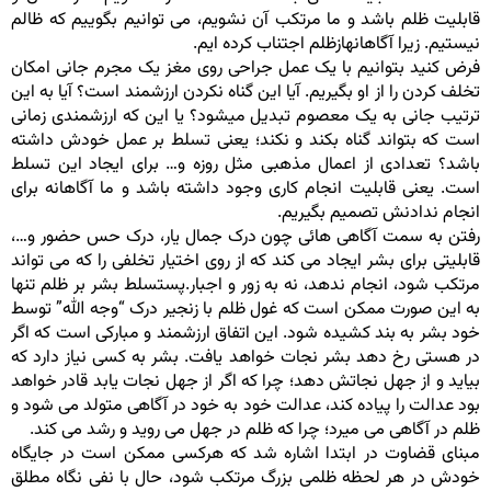
قابلیت ظلم باشد و ما مرتکب آن نشویم، می توانیم بگوییم که ظالم
نیستیم. زیرا آگاهانهازظلم اجتناب کرده ایم.
فرض کنید بتوانیم با یک عمل جراحی روی مغز یک مجرم جانی امکان
تخلف کردن را از او بگیریم. آیا این گناه نکردن ارزشمند است؟ آیا به این
ترتیب جانی به یک معصوم تبدیل میشود؟ یا این که ارزشمندی زمانی
است که بتواند گناه بکند و نکند؛ یعنی تسلط بر عمل خودش داشته
باشد؟ تعدادی از اعمال مذهبی مثل روزه و… برای ایجاد این تسلط
است. یعنی قابلیت انجام کاری وجود داشته باشد و ما آگاهانه برای
انجام ندادنش تصمیم بگیریم.
رفتن به سمت آگاهی هائی چون درک جمال یار، درک حس حضور و…،
قابلیتی برای بشر ایجاد می کند که از روی اختیار تخلفی را که می تواند
مرتکب شود، انجام ندهد، نه به زور و اجبار.پستسلط بشر بر ظلم تنها
به این صورت ممکن است که غول ظلم با زنجیر درک “وجه الله” توسط
خود بشر به بند کشیده شود. این اتفاق ارزشمند و مبارکی است که اگر
در هستی رخ دهد بشر نجات خواهد یافت. بشر به کسی نیاز دارد که
بیاید و از جهل نجاتش دهد؛ چرا که اگر از جهل نجات یابد قادر خواهد
بود عدالت را پیاده کند، عدالت خود به خود در آگاهی متولد می شود و
ظلم در آگاهی می میرد؛ چرا که ظلم در جهل می روید و رشد می کند.
مبنای قضاوت در ابتدا اشاره شد که هرکسی ممکن است در جایگاه
خودش در هر لحظه ظلمی بزرگ مرتکب شود، حال با نفی نگاه مطلق