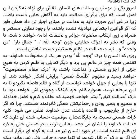
عدالت آگاهانه
امروز یکی از مهمترین رسالت های انسان، تلاش برای نهادینه کردن این
اصل است که برای برقراری عدالت، باید به آگاهی هایی دست یافت.
زیرا در غیر این صورت باید به عدالت بر مبنای اجبار تن داد.همان طور
که اگر قوانین اجتماعی نهادینه نشده باشند، با وجود نظارتی مستمر و
همراه با زور، ارتکاب مخفیانه جرائم و تخلفات ادامه خواهد داشت، تا
وقتی که بشر به ادراک حقایقی چون “وجه الله “، ” جمال یار”، “تن
واحده” و… نرسد، عدالت در نظام هستینیز دست نیافتنی است.
روزی که انسان با درک “وجه الله” بودن هر یک از مخلوقات خداوند، به
تقدس همه چیز در عالم پی برد و دیگر تمایلی به ظلم کردن به هیچ
جزئی از اجزای هستی را نداشته باشد، به “درک مقام معصومیت”
خواهد رسید و مفهوم “ظَلَمتُ نَفسی” برایش آشکار خواهد شد. او
تنها با رهایی از جهل خواهد توانست از گناه و ظلم فاصله بگیردو تا به
این مرحله نرسد، همواره ظلم جزء لاینفک وجودی اش خواهد بود. با
درک “عدالت کیفی” بشر خواهد فهمید که لطف و کرم و فضل خداوند
و سمیع و بصیر بودن و رحمانیتش همگی قانونمند هستند. چرا که اگر
خارج از چارچوب و قاعده باشند، عدل خداوند نقض می شود. کلیه
ذرات هستی نسبت به جایگاهشان موقعیت حساب شده ای دارند که
عدالت خداوند را نشان می دهد. به این ترتیب، در هستی حتی به ذره
ای ظلم نشده است. در مورد انسان نیز عدالت به گونه ای برقرار است
که اگر به درک آن نائل شویم، نه تنها چون و چرایی باقی نمی ماند، بلکه