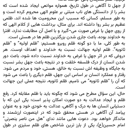
از جهل تا آگاهی در طول تاریخ، همواره موانعی ایجاد شده است که
بشر را از دانستگی های ناب مبتنی بر علوم الهی محروم کرده است و
به طور مسلم، کسانی که مسبب این محرومیت ها شده اند، ظلمی
عظیم بر بشر روا داشته اند. برای مثال، برداشت هایی از کلام الهی که
از روی جهل یا غرض صورت می¬گیرد و با اصل آن مطابقت ندارد، افترا
به خداوند بوده، باعث جاری شدن بزرگترین ظلم ها در هستی است.
به طور کلی، ما با دو گونه ظلم روبرو هستیم: “ظلم اولیه” و “ظلم
ثانویه”. ظلم اولیه جهالت نسبت به خداوند و اهداف اوست. هر
دروغی که در اثر جهل یا غرض به خداوند نسبت داده شود، باعث دور
شدن انسان از درک فلسفه خلقت و در نتیجه باعث جهل بشر نسبت
به جایگاه و وظیفه اش نسبت به خالق، هستی، خود و مردم می شود.
رفتار و عملکرد انسان بر اساس این جهل، ظلم دیگری را باعث می شود
که آن را “ظلم ثانویه” می نامیم. ظلم ثانویه، نتیجه عملی این جهالت
است.
حال، این سؤال مطرح می شود که چگونه باید با ظلم مقابله کرد. رفع
ظلم و ایجاد عدالت به دو صورت امکان پذیر است؛ یکی این که با
دستیابی انسان ها به درک و آگاهی، عدالت به خودی خود و به عنوان
پیامد آن آگاهی در هستی محقق شود که در اینصورت ارزشمند و
ماندگار خواهد بود. دعوت هایی مانند ندای “هل من ناصر ینصرنی”
امام حسین(ع)، یکی از بارز ترین شاخص های ظلم ستیزی در طول