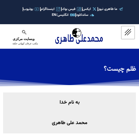
رش
ه
ما طاهری نیوز
ایکس
فیس بوک
اینستاگرام
یوتیوب
ساندکلود
انگلیسی/EN
حتوا
وبسایت مرکزی
مکتب عرفان کیهانی حلقه
ظلم چیست؟
به نام خدا
محمد علی طاهری