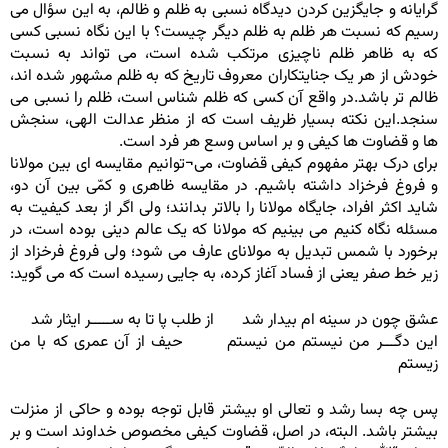
گرایانه و جایگزین کردن دیدگاه نسبی به ظلم و ظالم، به این سؤال می
رسیم که نسبت هر ظلم به ظلم دیگر چیست؟ با این نگاه نسبی کسی
که به ظاهر ظلم ناچیزی مرتکب شده است، می تواند به نسبت
خودش از هر یک جنایتکاران معروف تاریخ که به ظلم مشهور شده اند،
ظالم تر باشد.در واقع آن کسی که ظلم شناس است، ظلم را نسبی می
سنجد.این نکته بسیار ظریف است که از منظر عدالت الهی، سنجش
ها و قضاوت ها کیفی و بر اساس وسع هر فرد است.
برای درک بهتر مفهوم کیفی قضاوت، می¬توانیم مقایسه ای بین مولانا
و فروغ فرخزاد داشته باشیم. در مقایسه ظاهری و کمّی بین آن دو،
شاید اکثر افراد، جایگاه مولانا را بالاتر بدانند؛ ولی اگر از بعد کیفیت به
مسئله نگاه کنیم می بینیم که مولانا که یک عالم دینی بوده است، در
برخورد با شمس تبدیل به مولانای عارف می شود؛ ولی فروغ فرخزاد از
زیر خط صفر یعنی از فساد آغاز کرده، به جایی رسیده است که می گوید:
عشق چون در سینه ام بیدار شد از طلب پا تا به ســـــر ایثار شد
این دگـــر من نیستم من نیستم حیف از آن عمری که با من
زیستم
پس چه بسا رشد و تعالی او بیشتر قابل توجه بوده و حاکی از منزلت
بیشتر باشد. البته، در اصل، قضاوت کیفی مخصوص خداوند است و بر