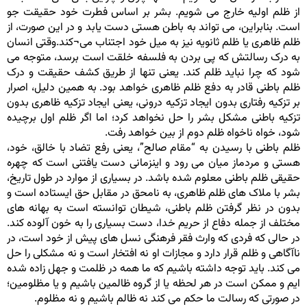
از ظلم اولیه خارج می شویم. بشر بر اساس فطرت خود حقیقت جو
است. بنابراین، می تواند به باطن هستی دست یابد و در این صورت، از
ظلم ظاهری یا ظلم ثانویه نیز به میل خود اجتناب می¬کند.وقتی انسان
به درک رسالتش که پی بردن به فلسفه خلقت است برسد، متوجه می
شود که چرا نباید ظلم کند. یعنی تنها از طریق کشف حقیقت و درک
ظلم باطنی قادر به دفع ظلم ظاهری خواهد بود. به همین دلیل، اصرار
بر تزکیه رفتاری بدون ایجاد تزکیه درونی، یعنی ایجاد تزکیه ظاهری بدون
تزکیه باطنی مشکل بشر را حل نخواهد کرد؛ اما اگر ظلم اول برچیده
شود، خواه ناخواه ظلم دوم از بین خواهد رفت.
ظلم باطنی با رسیدن به “مقام صالح”، یعنی رفع تضاد با خالق، خود،
هستی و مردماز میان می رود و اینزمانی دست یافتنی است که چهره
حقیقی ظلم باطنی معلوم شده باشد. در بسیاری از موارد در طول تاریخ،
بشر با ملاک های ظلم ظاهری، به نامحق در مقابل حق ایستاده است و
بدون در نظر گرفتن ظلم باطنی، شیطان توانسته است به بهانه های
مختلف از جمله دفاع از حریم خدا، دست بسیاری را به خون آلوده کند.
در حالی که فردی که وارث فقر فرهنگی نسل های پیش از خود است، در
ناآگاهی و ظلم قرار دارد و مجازات او نه افتخار است و نه مشکلی را حل
می کند. باید توجه داشته باشیم که ما همه در ظلمت و جهل زاده شده
ایم و ممکن است در هر لحظه یا از گروه ظالمین باشیم و یا مظلومین؛
در صورتی که رسالت ما حکم می کند نه ظالم باشیم و نه مظلوم.