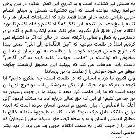
به هستی نیز کشانده است و به تدریج این تفکر اشتباه در بین برخی
جوامع ریشه دوانده است که این تشکیلات هستی بر مبنای انتقام
جویی طراحی شده، خالق فقط قصد دارد که اشتباهات انسان ها را با
تنبیه پاسخ دهد. در نتیجه، این تفکر که گناه نکنیم و ظلم نکنیم تا مورد
انتقام جوئی خالق قرار نگیریم، جای تفکر عدم ارتکاب ظلم و گناه برای
دسترسی به کمال و تعالی را گرفته است. در حالی که اگر ما اشتباه نمی
کردیم اصلاً در ظلمت نبودیم که “مِنَ الظُّلُماتِ اِلَی النّور” معنی پیدا
کند.طراح هستی فرموده خودت را از ظلمت به نور برسان و به این
مخلوقی که توانسته بر “ظلمت جهالت” غلبه کرده به “نور آگاهی”
دست یابد، مباهات می کند که ببینید این مخلوق ارزشمند چگونه
موفق می شود خودش را از ظلمت به نور برساند!
ولی اکنون ما درباره انسانی که در ظلمت است، چه تفکری داریم؟ آیا
توجه داریم که مهم، حرکت از تاریکی به روشنایی است و طرح الهی این
بوده است که ما رادر ظلمت قرار دهد تا ببیند ما در جهت رسیدن به
نور چه می کنیم؟ آیا این که حق تعالی درباره آدم به ملائک فرمود “اِنّی
اَعلَمُ ما لاتَعلَمون”، بیان همین توانمندی انسان نبوده است که البته
برا ی ملائک قابل درک نبود؟ اغلب، کلیات طرحهوشمندانه خالق با
مطلق اندیشی انسان و به واسطه ترفندهای شبکه منفی (شیطان) که
ذهن را از جهت کمال به سمت انتقام جویی و… می برد، از دید بشر
مخفی است.