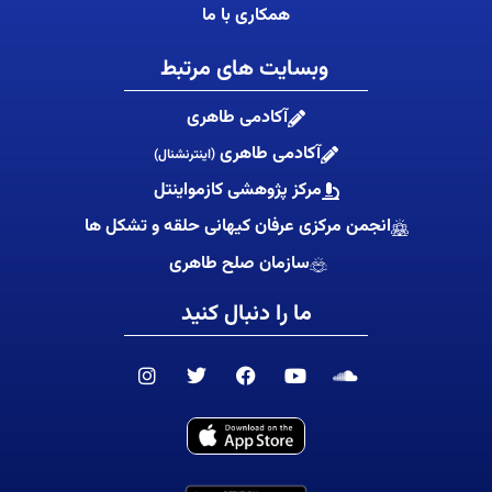
همکاری با ما
وبسایت های مرتبط
آکادمی طاهری
آکادمی طاهری
(اینترنشنال)
مرکز پژوهشی کازمواینتل
انجمن مرکزی عرفان کیهانی حلقه و تشکل ها
سازمان صلح طاهری
ما را دنبال کنید
I
T
F
Y
S
n
w
a
o
o
s
i
c
u
u
t
t
e
t
n
a
t
b
u
d
g
e
o
b
c