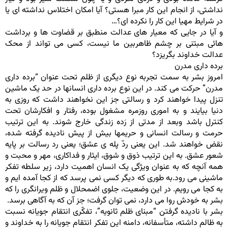
نداشتی، از انجام این کار مبرا هستی؟ آیا امکان اختلاس نداشته ای یا
در شرایط مهیا این کار را نکرده ای؟…
و آیا در جایی که معیار های عدالت منطبق بر قضاوت ها و برداشت
هائی مبتنی بر چشم ظاهربین ما نیست، کسی می تواند از محک
عدالت خداوند بگریزد؟
برده داری مدرن
امروز بشر به سمت تجربه نوع دیگری از ظلم تحت عنوان “برده داری
مدرن” حرکت می کند. در این نوع برده داری انسانها در حد یک ماشین
تنزل پیدا خواهند کرد و رسالتی جز این نخواهند داشت که روزی به
دنیا بیایند و به اموری روزمره مشغول بوده، رفتار و افکارشان تحت
کنترل باشد وبعد از مدتی از رَده زندگی خارج شوند. به این ترتیب
حرمت و رسالت انسانی و حریمها بیش از پیش نادیده گرفته شده،
نقض خواهند شد. این یعنی ردّ پله ی عشق؛ یعنی رد رسالت بر پایه
شعور عشق. به این ترتیب ذوق و شوق، ایثار و فداکاری، مهر و محبت و
همه آنچه که به عنوان ویژگی یک انسان اهمیت دارد، زیر سلطه تفکر
ماشینی می رود.به طوری که دیگر کسی نمی پرسد که از کجا آمده ایم و
به کجا می رویم. در این وضعیت، جلوی اضمحلال و ظلم ویرانگری را که
بشر به خودش روا می دارد، نمی توان گرفت؛ جز آن که به آگاهی برسد.
بشر با نادیده گرفتن “مبنای ظلم ثانویه”، تفکّری انتقام جویانه نسبت
به ظالم داشته، متأسفانه، دامنه این تفکر انتقام جویانه را به خداوند و