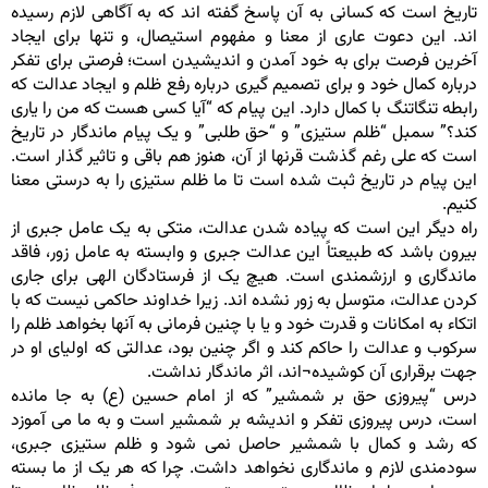
تاریخ است که کسانی به آن پاسخ گفته اند که به آگاهی لازم رسیده
اند. این دعوت عاری از معنا و مفهوم استیصال، و تنها برای ایجاد
آخرین فرصت برای به خود آمدن و اندیشیدن است؛ فرصتی برای تفکر
درباره کمال خود و برای تصمیم گیری درباره رفع ظلم و ایجاد عدالت که
رابطه تنگاتنگ با کمال دارد. این پیام که “آیا کسی هست که من را یاری
کند؟” سمبل “ظلم ستیزی” و “حق طلبی” و یک پیام ماندگار در تاریخ
است که علی رغم گذشت قرنها از آن، هنوز هم باقی و تاثیر گذار است.
این پیام در تاریخ ثبت شده است تا ما ظلم ستیزی را به درستی معنا
کنیم.
راه دیگر این است که پیاده شدن عدالت، متکی به یک عامل جبری از
بیرون باشد که طبیعتاً این عدالت جبری و وابسته به عامل زور، فاقد
ماندگاری و ارزشمندی است. هیچ یک از فرستادگان الهی برای جاری
کردن عدالت، متوسل به زور نشده اند. زیرا خداوند حاکمی نیست که با
اتکاء به امکانات و قدرت خود و یا با چنین فرمانی به آنها بخواهد ظلم را
سرکوب و عدالت را حاکم کند و اگر چنین بود، عدالتی که اولیای او در
جهت برقراری آن کوشیده¬اند، اثر ماندگار نداشت.
درس “پیروزی حق بر شمشیر” که از امام حسین (ع) به جا مانده
است، درس پیروزی تفکر و اندیشه بر شمشیر است و به ما می آموزد
که رشد و کمال با شمشیر حاصل نمی شود و ظلم ستیزی جبری،
سودمندی لازم و ماندگاری نخواهد داشت. چرا که هر یک از ما بسته