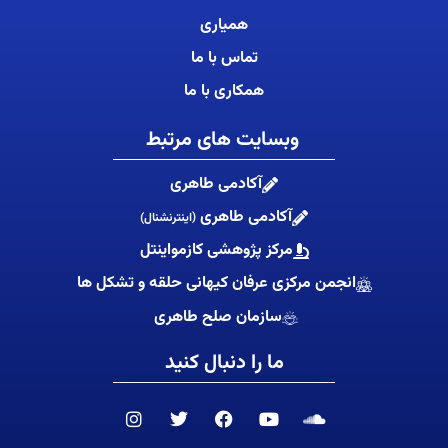
همیاری
تماس با ما
همکاری با ما
وبسایت های مرتبط
آکادمی طاهری
آکادمی طاهری
(اینترنشنال)
مرکز پژوهشی کازمواینتل
انجمن مرکزی عرفان کیهانی حلقه و تشکل ها
سازمان صلح طاهری
ما را دنبال کنید
I
T
F
Y
S
n
w
a
o
o