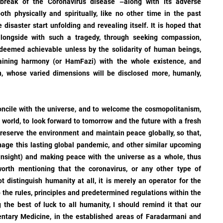
reak of the Coronavirus disease –along with its adverse
oth physically and spiritually, like no other time in the past
 disaster start unfolding and revealing itself. It is hoped that
longside with such a tragedy, through seeking compassion,
ot deemed achievable unless by the solidarity of human beings,
gaining harmony (or HamFazi) with the whole existence, and
n, whose varied dimensions will be disclosed more, humanly,
concile with the universe, and to welcome the cosmopolitanism,
 world, to look forward to tomorrow and the future with a fresh
reserve the environment and maintain peace globally, so that,
nage this lasting global pandemic, and other similar upcoming
 insight) and making peace with the universe as a whole, thus
worth mentioning that the coronavirus, or any other type of
 distinguish humanity at all, it is merely an operator for the
o the rules, principles and predetermined regulations within the
 the best of luck to all humanity, I should remind it that our
ntary Medicine, in the established areas of Faradarmani and