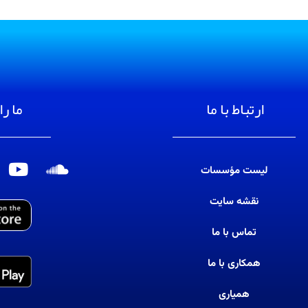
ارتباط با ما
ما را
لیست مؤسسات
S
Y
o
o
نقشه سایت
u
u
t
n
تماس با ما
u
d
b
c
همکاری با ما
e
l
همیاری
o