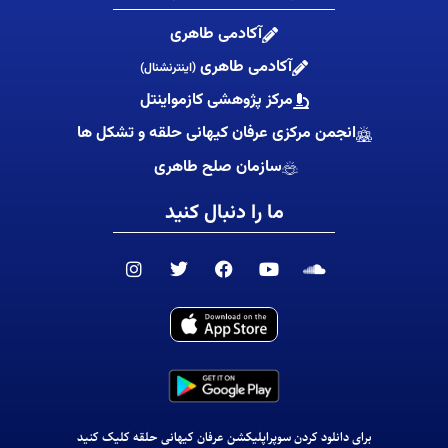
آکادمی طاهری
آکادمی طاهری
(اینترنشنال)
مرکز پژوهشی کازمواینتل
انجمن مرکزی عرفان کیهانی حلقه و تشکل ها
سازمان صلح طاهری
ما را دنبال کنید
I
T
F
Y
S
n
w
a
o
o
s
i
c
u
u
t
t
e
t
n
a
t
b
u
d
g
e
o
b
c
r
r
o
e
l
a
k
o
m
u
d
برای دانلود کردن سوپراپلیکشن عرفان کیهانی حلقه کلیک کنید