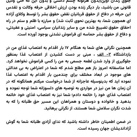
جلوی زندان اوین(بدون هرگونه چشم داشتی و بدون این که حتی وکیل
قانونی من باشید، بار دیگر زنده بودن ارزش اخلاقی حرفه وکالت و تقدس
این حرفه در دفاع از حقوق قربانیان نقض حقوق بشر را توسط وکلای آزاده
ای همچون شما، به بهترین نحوی ثابت شد) و مبارزه با ظلم و ستم در راه
احقاق حقوق تضییع شده من و سایر زندانیان سیاسی، امنیتی و عقیدتی،
و دفاع از حقوق بشر حماسه ای فراموش نشدنی بوجود آورده است.
همچنین نگرانی های شما به هنگام ۱۷ بار اقدام به اعتصاب غذای من در
بازداشتگاه
۲- الف
، مبنی بر دست کشیدن از اعتصاب غذا بمنظور
جلوگیری از وارد شدن لطمه جسمی به من را کسی فراموش نخواهد کرد.
اما متاسفانه امروز باز هم مطلع شدم که شما در اعتراض به بی عدالتی
های موجود در ابعاد مختلف برای چندمین بار اقدام به اعتصاب غذا
نموده اید که بدینوسیله عاجزانه از شما درخواست میکنم همانگونه که در
آن زمان ها من نیز در مواردی به توصیه های دلسوزانه شما توجه نموده و
اعتصاب غذای خود را خاتمه دادم؛ شما نیز به اعتصاب غذای خود خاتمه
بدهید و خانواده و دوستان و همراهان این مسیر حق طلبانه را که به
شدت نگران سلامتی شما هستند، از نگرانی برهانید.
در ضمن اطمینان خاطر داشته باشید که ندای آزادی طلبانه شما به گوش
آزاداندیشان جهان رسیده است.