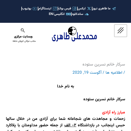
رش
ه
ما طاهری نیوز
ایکس
فیس بوک
اینستاگرام
یوتیوب
ساندکلود
انگلیسی/EN
حتوا
وبسایت مرکزی
مکتب عرفان کیهانی حلقه
سرکار خانم نسرین ستوده
/
اطلاعیه ها
/
آگوست 19, 2020
به نام خدا
سرکار خانم نسرین ستوده
مبارز راه آزادی
زحمات و مجاهدت های شجاعانه شما برای آزادی من در خلال سالها
حبس اینجانب در بازداشتگاه
۲- الف
از جمله حضور مداومتان با پلاکارد