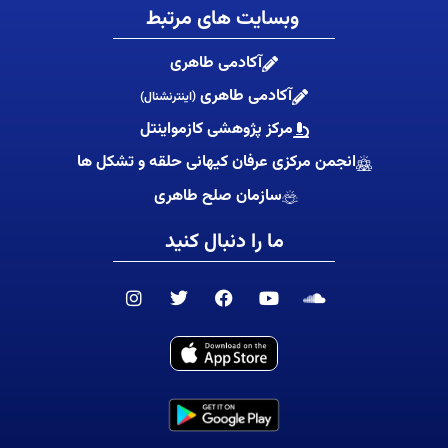
وبسایت های مرتبط
آکادمی طاهری
آکادمی طاهری
(اینترنشنال)
مرکز پژوهشی کازمواینتل
انجمن مرکزی عرفان کیهانی حلقه و تشکل ها
سازمان صلح طاهری
ما را دنبال کنید
I
T
F
Y
S
n
w
a
o
o
s
i
c
u
u
t
t
e
t
n
a
t
b
u
d
g
e
o
b
c
r
r
o
e
l
a
k
o
m
u