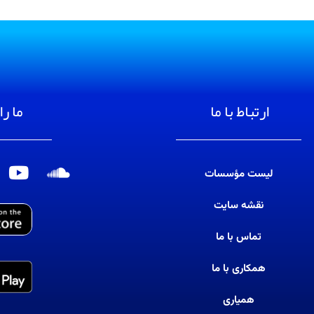
ارتباط با ما
ما را
لیست مؤسسات
S
Y
o
o
نقشه سایت
u
u
t
n
تماس با ما
u
d
b
c
همکاری با ما
e
l
همیاری
o