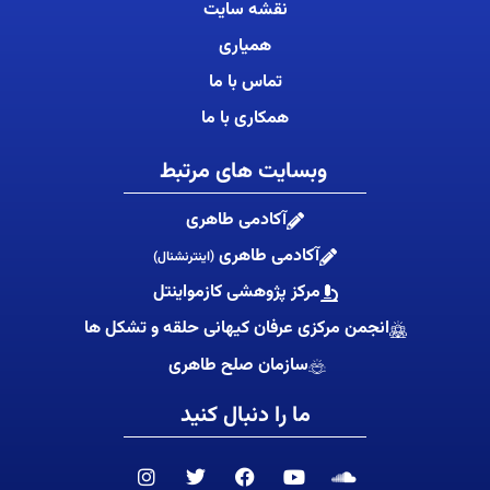
نقشه سایت
همیاری
تماس با ما
همکاری با ما
وبسایت های مرتبط
آکادمی طاهری
آکادمی طاهری
(اینترنشنال)
مرکز پژوهشی کازمواینتل
انجمن مرکزی عرفان کیهانی حلقه و تشکل ها
سازمان صلح طاهری
ما را دنبال کنید
I
T
F
Y
S