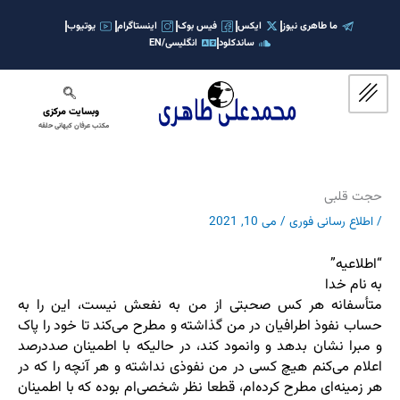
رش
ه
ما طاهری نیوز
ایکس
فیس بوک
اینستاگرام
یوتیوب
ساندکلود
انگلیسی/EN
حتوا
وبسایت مرکزی
مکتب عرفان کیهانی حلقه
حجت قلبی
/
اطلاع رسانی فوری
/
می 10, 2021
“اطلاعیه”
به نام خدا
متأسفانه هر کس صحبتی از من به نفعش نیست، این را به
حساب نفوذ اطرافیان در من گذاشته و مطرح می‌کند تا خود را پاک
و مبرا نشان بدهد و وانمود کند، در حالیکه با اطمینان صددرصد
اعلام می‌کنم هیچ کسی در من نفوذی نداشته و هر آنچه را که در
هر زمینه‌ای مطرح کرده‌ام، قطعا نظر شخصی‌ام بوده که با اطمینان