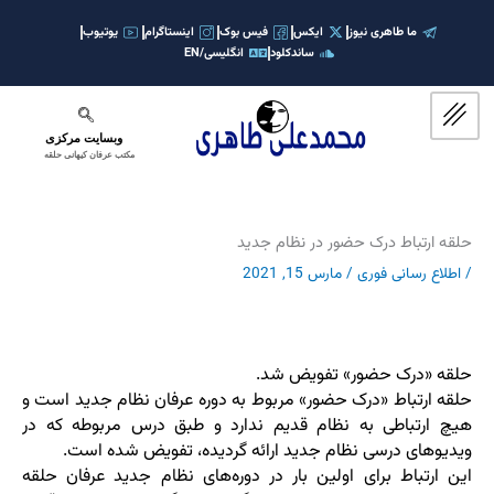
رش
ه
ما طاهری نیوز
ایکس
فیس بوک
اینستاگرام
یوتیوب
ساندکلود
انگلیسی/EN
حتوا
وبسایت مرکزی
مکتب عرفان کیهانی حلقه
حلقه ارتباط درک حضور در نظام جدید
/
اطلاع رسانی فوری
/
مارس 15, 2021
حلقه «درک حضور» تفویض شد.
حلقه ارتباط «درک حضور» مربوط به دوره عرفان نظام جدید است و
هیچ ارتباطی به نظام قدیم ندارد و طبق درس مربوطه که در
ویدیوهای درسی نظام جدید ارائه گردیده، تفویض شده است.
این ارتباط برای اولین بار در دوره‌های نظام جدید عرفان حلقه