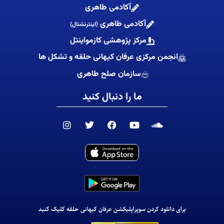
آکادمی طاهری
آکادمی طاهری
(اینترنشنال)
مرکز پژوهشی کازمواینتل
انجمن مرکزی عرفان کیهانی حلقه و تشکل ها
سازمان صلح طاهری
ما را دنبال کنید
I
T
F
Y
S
n
w
a
o
o
s
i
c
u
u
t
t
e
t
n
a
t
b
u
d
g
e
o
b
c
r
r
o
e
l
a
k
o
m
u
d
برای دانلود کردن سوپراپلیکشن عرفان کیهانی حلقه کلیک کنید