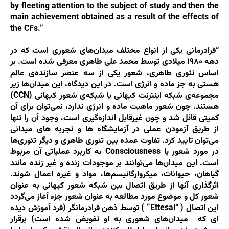
by fleeting attention to the subject of study and then the
main achievement obtained as a result of the effects of
the CFs.”
“فرادرمانی یکی از انواع مختلف میدان‌های شعوری است که در
دهه ۱۹۸۰ میلادی توسط محمد علی طاهری معرفی شده است. بر
اساس تئوری طاهری، شعور یکی از سه عنصر سازنده‌ی عالم
هستی به جز ماده و انرژی است. در این دیدگاه، این میدان‌ها زیر
مجموعه‌ی شبکه اینترنت کیهانی یا شبکه‌ی شعور کیهانی (CCN)
هستند. چون شعور ماهیت ماده و انرژی ندارد، نمی‌توان برای آن
کمیتی قائل شد و چون غیرقابل اندازه‌گیری است، وجود آن را تنها
از طریق آزمودن عملی در آزمایشگاه ها و تجربه های میدانی
می‌توان تایید کرد. تفاوت عمده بین تئوری طاهری و دیگر تئوری‌ها
در مورد شعور یا Consciousness به کاربرد عملیاتی آن مربوط
است. این میدان‌ها می‌توانند بر موجودات زنده و غیر زنده مانند
گیاهان، حیوانات، میکروارگانیسم‌ها، مواد و غیره اعمال شوند.
اثرگذاری آنها از طریق اتصال بین شبکه شعور کیهانی به عنوان
شعور کل و موضوع مورد مطالعه به عنوان شعور جزء آغاز می‌گردد
این اتصال ( “Ettesal” ) توسط ذهن فرادرمانگر (فرد آموزش دیده
ای که میدان‌های شعوری به او تفویض شده است) برقرار