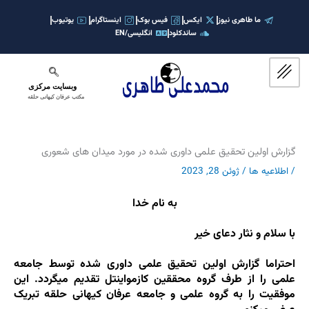
رش
ه
ما طاهری نیوز
ایکس
فیس بوک
اینستاگرام
یوتیوب
ساندکلود
انگلیسی/EN
حتوا
وبسایت مرکزی
مکتب عرفان کیهانی حلقه
گزارش اولین تحقیق علمی داوری شده در مورد میدان های شعوری
/
اطلاعیه ها
/
ژوئن 28, 2023
به نام خدا
با سلام و نثار دعای خیر
احتراما گزارش اولین تحقیق علمی داوری شده توسط جامعه
علمی را از طرف گروه محققین کازمواینتل تقدیم میگردد. این
موفقیت را به گروه علمی و جامعه عرفان کیهانی حلقه تبریک