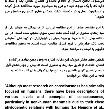
می‌شود. ذهن انسان یا اعلام کننده‌ی اتصال نقش یک واسط را
دارد که با یک توجه کوتاه و آنی به موضوع مورد مطالعه عمل کرده
و دستاورد اصلی، در نتیجه اثرات میدان های شعوری حاصل می
شود.”
با این مقدمه، هدف از این مطالعه ارزیابی اثر فرادرمانی به عنوان یکی از
میدان‌های شعوری بر گیاه گندم تحت تنش شوری معرفی شده است. در این
مقاله، برخی از شاخص‌های بیوشیمیایی و فیزولوژیکی در گروه‌های آزمایشی
تحت تاثیر فرادرمانی با گروه کنترل مقایسه شده است. به منظور مطالعه‌ی
دقیق‌تر به لینک بالا مراجعه شود.
نقطه­ی عطف بخش تئوریک این مقاله، اشاره به وجود ذهن نهادی در گیاه و
انتقال اطلاعات از طریق میدان‌های شعوری است که بیش از چهار دهه‌ی قبل
در مبانی نظری تئوری طاهری و در منابع عرفان کیهانی بدان اشاره شده بود.
آنچه در این مقاله می‌خوانید:
“
Although most research on consciousness has primarily
focused on humans, there have been descriptions of
various levels and concepts of consciousness,
particularly in non-human mammals due to their close
phylogenetic relations with humans (Le Neindre et al.,