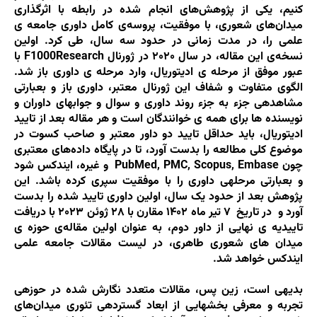
کنیم، یکی از پژوهش‌های انجام شده در رابطه با اثرگذاری
میدان‌های شعوری، با موفقیت، پروسه‌ی کامل داوری جامعه ­ی
علمی را، در مدت زمانی در حدود سه سال، طی کرد. اولین
نسخه‌ی‌ این مقاله، در سال ۲۰۲۰ در ژورنال F1000Research با
عبور موفق از مرحله­ ی ادیتوریال، وارد مرحله­ ی داوری باز شد.
الگوی متفاوت و شفاف این ژورنال معتبر، داوری باز و بعبارتی
مشاهده­ی جزء به جزء روند داوری و سوال و جواب­های داوران و
نویسنده­ ها برای همه­ ی خوانندگان است و هر مقاله بعد از تایید
ادیتوریال، باید حداقل تایید دو داور معتبر و صاحب کسوت در
موضوع کلی مطالعه را بدست آورد، تا در پایگاه داده‌های معتبری
چون PubMed, PMC, Scopus, Embase و غیره، ایندکس شود
و بعبارتی مرحله­ی داوری را با موفقیت سپری کرده باشد. این
پژوهش بعد از حدود یک سال، اولین داوری تایید شده را بدست
آورد و در تاریخ ۷ تیر ماه ۱۴۰۲ مقارن با ۲۸ ژوئن ۲۰۲۳ با دریافت
تاییدیه ­ی نهایی از داور دوم، به عنوان اولین مقاله‌ی حوزه ­ی
میدان­ های شعوری طاهری، در لیست مقالات جامعه علمی
ایندکس خواهد شد.
بدیهی است، زین پس، مقالات متعدد نگارش شده در حوزه­ی
تجربه و معرفی بخش­هایی از ابعاد گسترده­ی تئوری میدان‌های