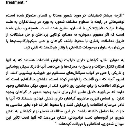
treatment. “
“اگرچه بیشتر تحقیقات در مورد شعور عمدتا بر انسان متمرکز شده است،
توضیحاتی در رابطه با سطوح مختلف شعور، به ویژه در پستانداران به علت
روابط نزدیک فیلوژنتیکی با انسان، مطرح شده است. همچنین، بیان شده
است که اگر مفهوم «هوش» به معنای توانایی پرداختن و حل مشکلات از
طریق تعاملات رفتاری با محیط باشد، گیاهان و حتی میکروارگانیسم‌ها را
می‌توان به عنوان موجودات شناختی با رفتار هوشمندانه تلقی کرد.
به عنوان مثال، گیاهان دارای ظرفیت پردازش اطلاعات هستند که به آنها
امکان کنترل حرکات و پاسخ به محرک‌ها را می‌دهد. آنها قادرند سیکل روشنایی
و تاریکی را حتی در غیاب سیگنال‌های مستقیم نور خورشید پیش­بینی کنند. از
اینرو، آنچه که این قابلیت را فراهم کرده است، داشتن حافظه‌ای است که
می‌تواند اطلاعات را برای چندین روز ذخیره کند. از سوی دیگر، مخالفانی وجود
دارند که می‌گویند دلایل علمی کافی برای تایید وجود شعور در گیاهان وجود
ندارد. بر اساس تئوری طاهری، گیاهان دارای ذهنی نهادی هستند که آنها را
قادر می‌سازد اطلاعات را پردازش کنند و با محیط اطراف خود بطور مناسبی به
جهت بقا تعامل داشته باشند. در این مطالعه، تحمل بهتر گیاهان به تنش
شوری در گروه‌های تحت فرادرمانی، نشان می‌دهد که آنها تحت تاثیر این
میدان شعوری، اطلاعاتی را دریافت کرده­اند. “