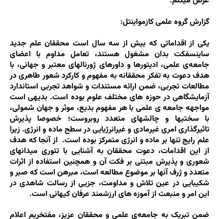
عرض میکنم.
گزارش گروه علمی کازمواینتل:
یکی از اقداماتی که بیش از سه سال است محققان علم جدید
ساینسفکت بدان مشغول هستند، تعامل مداوم با اعضای
جامعه‌ی علمی، ادیتورها و داورهای ژورنال­های معتبر و جهانی، با
هدف دعوت به تفکر محققانه به مفهوم و کارکرد شعور طاهری در
مطالعات تجربی، ضمن ارائه مستندات و شواهد تجربی استاندارد
آزمایشگاهی در حوزه­ های مختلف علوم بوده است. بدیهی است
مواجهه جامعه ­ی علمی با هر مفهوم بدیع، موثر و جهان شمولی،
با سختی­ها و چالش­های متعدد روبروست؛ خصوصا پذیرش
تاثیرگذاری امری غیرمادی و غیرانرژیایی در سطح ماده و انرژی. زیرا
علم رایج تنها بر ماده و انرژی متمرکز بوده است. از آنجا که هدف
از این اقدامات، دعوت محققان به آشنایی با تئوری میدان­های
شعوری و پذیرش مبتنی بر فکت آن و همچنین استفاده از اثرات
متعدد و ژرف آنها بر موضوع مطالعه است، مبرهن است که صبر و
شکیبایی در عین تلاش و مداومت، جزیی از رسالت شاهدی در
این امر و منبعث از آموزه ­های ارزشمند عرفان کیهانی است.
ضمن تبریک به جامعه‌ی علمی و محققان عزیز، مفتخریم اعلام