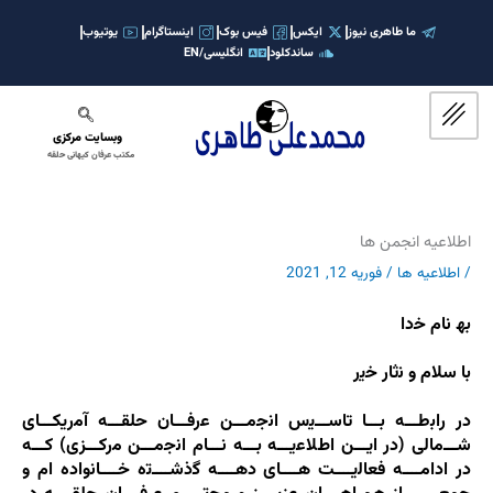
رش
ه
ما طاهری نیوز
ایکس
فیس بوک
اینستاگرام
یوتیوب
ساندکلود
انگلیسی/EN
حتوا
وبسایت مرکزی
مکتب عرفان کیهانی حلقه
اطلاعیه انجمن ها
/
اطلاعیه ها
/
فوریه 12, 2021
ﺑﮫ ﻧﺎم ﺧدا
ﺑﺎ ﺳﻼم و ﻧﺛﺎر ﺧﯾر
در راﺑطـــه ﺑـــﺎ ﺗﺎﺳـــﯾس اﻧﺟﻣـــن ﻋرﻓـــﺎن ﺣﻠﻘـــه آﻣرﯾﮑـــﺎی
ﺷـــﻣﺎﻟﯽ (در اﯾـــن اطﻼﻋﯾـــه ﺑـــه ﻧـــﺎم اﻧﺟﻣـــن ﻣرﮐـــزی) ﮐـــه
در اداﻣــــه ﻓﻌﺎﻟﯾــــت ھــــﺎی دھــــه ﮔذﺷــــﺗه ﺧــــﺎﻧواده ام و