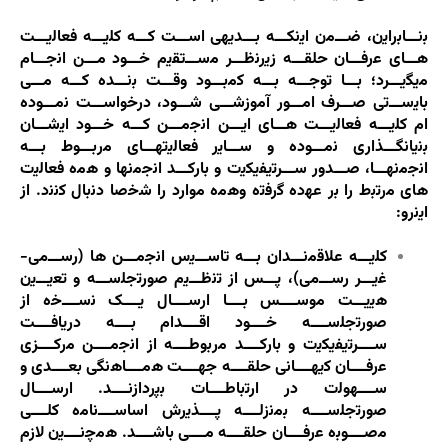
ﺑﻧـــﺎﺑراﯾن، ﺿـــﻣن اﯾﻧﮑـــه ﺑـــدﯾﮭﯽ اﺳـــت ﮐـــه ﮐﻠﯾـــه ﻓﻌﺎﻟﯾـــت
ھـــﺎی ﻋرﻓـــﺎن ﺣﻠﻘـــه زﯾرﻧظـــر ﻣﺳـــﺗﻘﯾم ﺧـــود ﻣـــن اﻧﺟـــﺎم
ﻣﯾﮕﯾـــرد؛ ﺑـــﺎ ﺗوﺟـــه ﺑـــه ﮐﻣﺑـــود وﻗـــت ﺑﻧـــده ﮐـــه ﻣـــﯽ
ﺑﺎﯾﺳـــﺗﯽ ﺻـــرف اﻣـــور آﻣوزﺷـــﯽ ﺷـــود، درﺧواﺳـــت ﻧﻣـــوده
ام ﮐﻠﯾـــه ﻓﻌﺎﻟﯾـــت ھـــﺎی اﯾـــن اﻧﺟﻣـــن ﮐـــه ﺧـــود اﯾﺷـــﺎن
ﺑﻧﯾﺎﻧﮕـــذاری ﻧﻣـــوده و ﺳـــﺎﯾر ﻓﻌﺎﻟﯾﺗﮭـــﺎی ﻣرﺑـــوط ﺑـــه
اﻧﺟﻣﻧﮭـــﺎ، ﺻـــدور ﺳـــرﺗﯾﻔﯾﮑﯾت و ﺑﺎرﮐـــد اﻧﺟﻣﻧﮭﺎ و ھﻣه ﻓﻌﺎﻟﯾت
ھﺎی ﻣرﺗﺑط را ﺑر ﻋﮭده ﮔرﻓﺗه وھﻣه ﻣوارد را ﺷﺧﺻﺎ دﻧﺑﺎل ﮐﻧﻧد. از
اﯾﻧرو:
ﮐﻠﯾـــه ﻋﻼﻗﻣﻧـــدان ﺑـــه ﺗﺎﺳـــﯾس اﻧﺟﻣـــن ھﺎ (رﺳـــﻣﯽ-
ﻏﯾـــر رﺳـــﻣﯽ)، ﭘـــس از ﺗﻧظـــﯾم ﺻورﺗﺟﻠﺳـــه و ﺗﻌﯾـــﯾن
ھﯾﯾـــت ﻣوﺳــــس ﺑــــﺎ ارﺳــــﺎل ﯾــــﮏ ﻧﺳــــﺧه از
ﺻورﺗﺟﻠﺳــــه ﺧــــود اﻗــــدام ﺑــــه درﯾﺎﻓــــت
ﺳــــرﺗﯾﻔﯾﮑﯾت و ﺑﺎرﮐــــد ﻣرﺑوطــــه از اﻧﺟﻣــــن ﻣرﮐــــزی
ﻋرﻓــــﺎن ﮐﯾﮭــــﺎﻧﯽ ﺣﻠﻘــــه ﺟﮭــــت ھﻣــــﺎھﻧﮕﯽ ﺑﻌــــدی و
ﺳــــﮭوﻟت در ارﺗﺑﺎطــــﺎت ﺑﭘردازﻧــــد. ارﺳــــﺎل
ﺻورﺗﺟﻠﺳــــه ﺑﻣﻧزﻟــــه ﭘــــذﯾرش اﺳﺎﺳــــﻧﺎﻣه ﮐﻠــــﯽ
ﻣﺻــــوﺑه ﻋرﻓــــﺎن ﺣﻠﻘــــه ﻣــــﯽ ﺑﺎﺷــــد. ھﻣﭼﻧــــﯾن ﻻزم