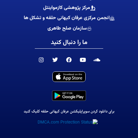
مرکز پژوهشی کازمواینتل
انجمن مرکزی عرفان کیهانی حلقه و تشکل ها
سازمان صلح طاهری
ما را دنبال کنید
I
T
F
Y
S
n
w
a
o
o
s
i
c
u
u
t
t
e
t
n
a
t
b
u
d
g
e
o
b
c
r
r
o
e
l
a
k
o
m
u
d
برای دانلود کردن سوپراپلیکشن عرفان کیهانی حلقه کلیک کنید