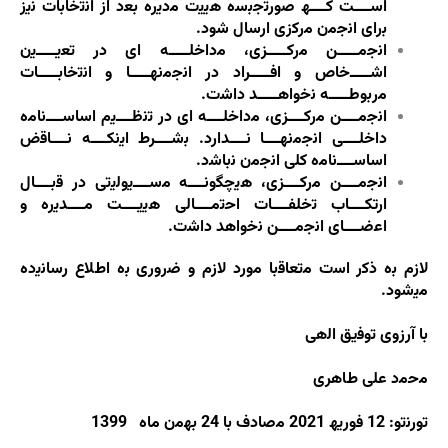
اﺳــــت ﮐــــﮫ ﺻورﺗﺟﺑﺳه ھﯾﯾت ﻣدﯾره ﺑﻌد از اﻧﺗﺧﺎﺑﺎت ﻧﯾز
ﺑرای اﻧﺟﻣن ﻣرﮐزی ارﺳﺎل ﺷود.
اﻧﺟﻣـــــن ﻣرﮐـــــزی، ﻣداﺧﻠـــــه ای در ﺗﻌﯾـــــﯾن
اﺷـــــﺧﺎص و اﻓـــــراد در اﻧﺟﻣﻧﮭـــــﺎ و اﻧﺗﺧﺎﺑـــــﺎت
ﻣرﺑوطـــــه ﻧﺧواھـــــد داﺷت.
اﻧﺟﻣــــن ﻣرﮐــــزی، ﻣداﺧﻠــــه ای در ﺗﻧظــــﯾم اﺳﺎﺳــــﻧﺎﻣه
داﺧﻠــــﯽ اﻧﺟﻣﻧﮭــــﺎ ﻧــــدارد. ﺑﺷــــرط اﯾﻧﮑــــه ﻧــــﺎﻗض
اﺳﺎﺳــــﻧﺎﻣه ﮐﻠﯽ اﻧﺟﻣن ﻧﺑﺎﺷد.
اﻧﺟﻣــــن ﻣرﮐــــزی، ھﯾﭼﮕوﻧــــه ﻣﺳــــﯾوﻟﯾﺗﯽ در ﻗﺑــــﺎل
ارﺗﮑــــﺎب ﺗﺧﻠﻔــــﺎت اﺣﺗﻣــــﺎﻟﯽ ھﯾﯾــــت ﻣــــدﯾره و
اﻋﺿــــﺎی اﻧﺟﻣــــن ﻧﺧواھد داﺷت.
ﻻزم ﺑه ذﮐر اﺳت ﻣﺗﻌﺎﻗﺑﺎ ﻣورد ﻻزم و ﺿروری ﺑه اطﻼع رﺳﺎﻧﯾده
ﻣﯾﺷود.
ﺑﺎ آرزوی ﺗوﻓﯾﻖ اﻟهی
ﻣﺣﻣد ﻋﻠﯽ طﺎھری
ﺗورﻧﺗو: 12 ﻓورﯾﮫ 2021 ﻣﺻﺎدف ﺑﺎ 24 ﺑﮭﻣن ﻣﺎه 1399