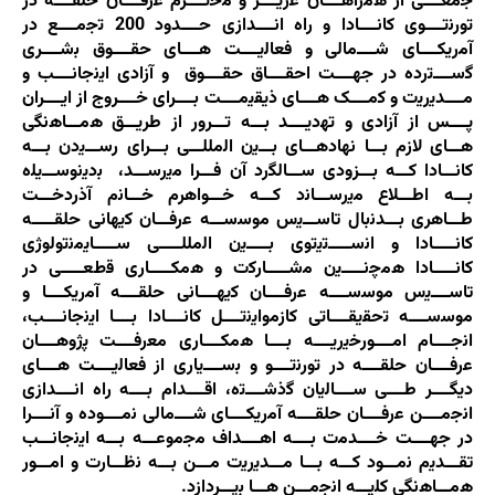
ﺟﻣﻌــــﯽ از ھﻣراھــــﺎن ﻋزﯾــــز و ﻣﺣﺗــــرم ﻋرﻓــــﺎن ﺣﻠﻘــــه در
ﺗورﻧﺗــــوی ﮐﺎﻧــــﺎدا و راه اﻧــــدازی ﺣــــدود 200 ﺗﺟﻣــــﻊ در
آﻣرﯾﮑــــﺎی ﺷــــﻣﺎﻟﯽ و ﻓﻌﺎﻟﯾــــت ھــــﺎی ﺣﻘــــوق ﺑﺷــــری
ﮔﺳــــﺗرده در ﺟﮭــــت اﺣﻘــــﺎق ﺣﻘــــوق و آزادی اﯾﻧﺟﺎﻧــــب و
ﻣــــدﯾرﯾت و ﮐﻣــــﮏ ھــــﺎی ذﯾﻘﯾﻣــــت ﺑــــرای ﺧــــروج از اﯾــــران
ﭘــــس از آزادی و ﺗﮭدﯾــــد ﺑـــه ﺗـــرور از طرﯾـــﻖ ھﻣـــﺎھﻧﮕﯽ
ھـــﺎی ﻻزم ﺑـــﺎ ﻧﮭﺎدھـــﺎی ﺑـــﯾن اﻟﻣﻠﻠـــﯽ ﺑـــرای رﺳـــﯾدن ﺑـــه
ﮐﺎﻧـــﺎدا ﮐـــه ﺑـــزودی ﺳـــﺎﻟﮕرد آن ﻓـــرا ﻣﯾرﺳـــد، ﺑدﯾﻧوﺳـــﯾﻠه
ﺑـــه اطـــﻼع ﻣﯾرﺳـــﺎﻧد ﮐـــه ﺧـــواھرم ﺧـــﺎﻧم آذردﺧـــت
طـــﺎھری ﺑـــدﻧﺑﺎل ﺗﺎﺳـــﯾس ﻣوﺳﺳـــه ﻋرﻓـــﺎن ﮐﯾﮭﺎﻧﯽ ﺣﻠﻘـــــه
ﮐﺎﻧـــــﺎدا و اﻧﺳـــــﺗﯾﺗوی ﺑـــــﯾن اﻟﻣﻠﻠـــــﯽ ﺳـــــﺎﯾﻣﻧﺗوﻟوژی
ﮐﺎﻧـــــﺎدا ھﻣﭼﻧـــــﯾن ﻣﺷـــــﺎرﮐت و ھﻣﮑـــــﺎری ﻗطﻌـــــﯽ در
ﺗﺎﺳــــﯾس ﻣوﺳﺳــــه ﻋرﻓــــﺎن ﮐﯾﮭــــﺎﻧﯽ ﺣﻠﻘــــه آﻣرﯾﮑــــﺎ و
ﻣوﺳﺳــــه ﺗﺣﻘﯾﻘــــﺎﺗﯽ ﮐﺎزﻣواﯾﻧﺗــــل ﮐﺎﻧــــﺎدا ﺑــــﺎ اﯾﻧﺟﺎﻧــــب،
اﻧﺟــــﺎم اﻣــــورﺧﯾرﯾــــه ﺑــــﺎ ھﻣﮑــــﺎری ﻣﻌرﻓــــت ﭘژوھــــﺎن
ﻋرﻓــــﺎن ﺣﻠﻘــــه در ﺗورﻧﺗــــو و ﺑﺳــــﯾﺎری از ﻓﻌﺎﻟﯾــــت ھــــﺎی
دﯾﮕــــر طــــﯽ ﺳــــﺎﻟﯾﺎن ﮔذﺷــــﺗه، اﻗــــدام ﺑــــه راه اﻧــــدازی
اﻧﺟﻣــــن ﻋرﻓــــﺎن ﺣﻠﻘــــه آﻣرﯾﮑــــﺎی ﺷــــﻣﺎﻟﯽ ﻧﻣــــوده و آﻧــــرا
در ﺟﮭــــت ﺧــــدﻣت ﺑــــه اھــــداف ﻣﺟﻣوﻋـــه ﺑـــه اﯾﻧﺟﺎﻧـــب
ﺗﻘـــدﯾم ﻧﻣـــود ﮐـــه ﺑـــﺎ ﻣـــدﯾرﯾت ﻣـــن ﺑـــه ﻧظـــﺎرت و اﻣـــور
ھﻣـــﺎھﻧﮕﯽ ﮐﻠﯾـــه اﻧﺟﻣـــن ھـــﺎ ﺑﭘـــردازد.