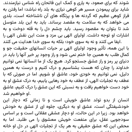
شوند که برای صعود، به یاری و کمک این فاتحان راه شناس نیازمندند.
شاید برای پیمودن مسیر هر کوهی نیازی به بلد راه نباشد؛ اما رفتن به
فراز کوهی عظیم که گردنه ها و پرتگاه های آن ناشناخته است، بلدی
می خواهد که به سلامت به مقصد برساند. باید به این بلد متوسل
شد تا بتوان به مقصود رسید. باید چشم دل را به قله دوخت و به
اشارات او توجه داشت. اولیای الهی بی مزد و منت این نقش الهی را
ایفا می کنند و نه به سوی خود؛ بلکه به سوی خدا هدایت می کنند.
با این همه، تأثیر وجود اولیای الهی بر حیات انسانهای حقیقت جو و
کمال طلب به همین جا ختم نمی شود و راز وجود پر خیر آنها را باید در
دنیای پر رمز و راز عشق جستجو کرد. هیچ یک از ما انسانها نمی توانیم
خداوند را چنان که هست بشناسیم و درک کنیم و درست به همین
دلیل، نمی توانیم به خودی خود، عاشق او شویم. اما در صورتی که با
عطف به تجلیات الهی، از عطف به خود رهایی یابیم، به درک عشق او به
خود دست خواهیم یافت و به نسبتی که این عشق را درک کنیم، عاشق
او خواهیم شد.
انسان از بدو تولد عاشق خویش است و تا زمانی که دچار این
خودشیفتگی است، عشق او به دیگری، جلوه ای از عشق به خودش
خواهد بود. زیرا در این حالت، او دچار عشقی عقلانی است و بر اساس
سودجویی عقل، برای منفعت خویش معشوق را می طلبد. اما به
محض این که عشق حقیقی به هر یک از تجلیات الهی در دل او خانه