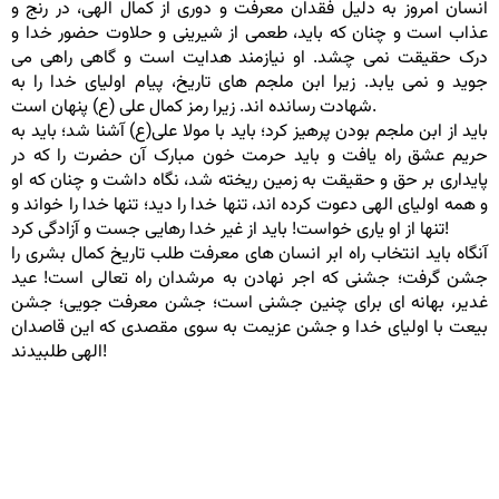
انسان امروز به دلیل فقدان معرفت و دوری از کمال الهی، در رنج و
عذاب است و چنان که باید، طعمی از شیرینی و حلاوت حضور خدا و
درک حقیقت نمی چشد. او نیازمند هدایت است و گاهی راهی می
جوید و نمی یابد. زیرا ابن ملجم های تاریخ، پیام اولیای خدا را به
شهادت رسانده اند. زیرا رمز کمال علی (ع) پنهان است.
باید از ابن ملجم بودن پرهیز کرد؛ باید با مولا علی(ع) آشنا شد؛ باید به
حریم عشق راه یافت و باید حرمت خون مبارک آن حضرت را که در
پایداری بر حق و حقیقت به زمین ریخته شد، نگاه داشت و چنان که او
و همه اولیای الهی دعوت کرده اند، تنها خدا را دید؛ تنها خدا را خواند و
تنها از او یاری خواست! باید از غیر خدا رهایی جست و آزادگی کرد!
آنگاه باید انتخاب راه ابر انسان های معرفت طلب تاریخ کمال بشری را
جشن گرفت؛ جشنی که اجر نهادن به مرشدان راه تعالی است! عید
غدیر، بهانه ای برای چنین جشنی است؛ جشن معرفت جویی؛ جشن
بیعت با اولیای خدا و جشن عزیمت به سوی مقصدی که این قاصدان
الهی طلبیدند!