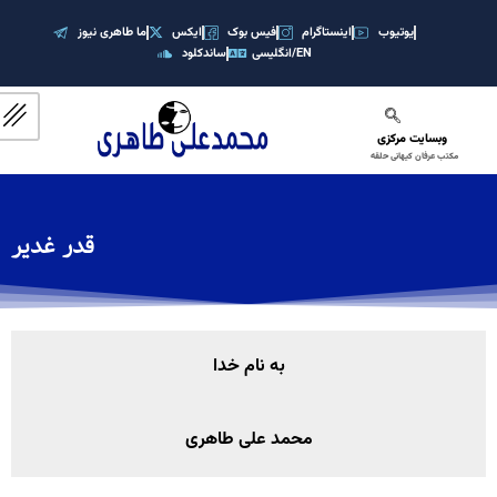
Skip
یوتیوب
اینستاگرام
فیس بوک
ایکس
ما طاهری نیوز
to
انگلیسی/EN
ساندکلود
content
وبسایت مرکزی
مکتب عرفان کیهانی حلقه
قدر غدیر
به نام خدا
محمد علی طاهری