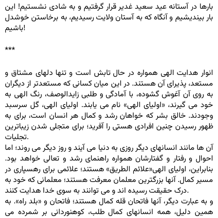
بارها در آستانه عید سعید غدیر قرار گرفتیم و به شادی نشستیم! این
بار بیندیشیم و آنگاه که به آستان ولایت رسیدیم، به برخاستن خوشدل
باشیم!
***
انوار هدایت الهی همواره در حال تابش است و تنها دلهای مشتاق و
مستعد، پذیرای آن هستند. در این میان کسانی که مستعدتر از دیگران
به روی آن آغوش گشوده، با آمادگی و طلبی زایدالوصف، رنگ الهی به
خود می گیرند، «اولیای الهی» نام می یابند. اولیای الهی، گل سرسبد
وجودند. خالق بشر که خواهان رشد و کمال هر انسان است، برای به
ظهور رسیدن چنین افرادی هستی را آفرید؛ برای متجلی شدن زیباترین
تجلیات.
آن ها مانند انسانهای دیگر روزی به دنیا می آیند و روز دیگر می روند؛ اما
احوال و رفتار و گفتارشان همواره راهنمای رشد و تعالی خواهد بود.
بنابراین، اولیای الهی«علائم الطریق» هستند؛ علائمی برای رهسپاری در
مسیر کمال. آنها بزرگترین معلمان معرفت هستند؛ معلمانی که خود به
درک حقیقت رسیده اند و می توانند به سوی خدا هدایت کنند.
و به عبارت دیگر، آنها فاتحان قله کمال هستند؛ فاتحان و «بلد راه». به
همین دلیل، همه انسانهای کمال طلب، کوهنوردانی بر شمرده می