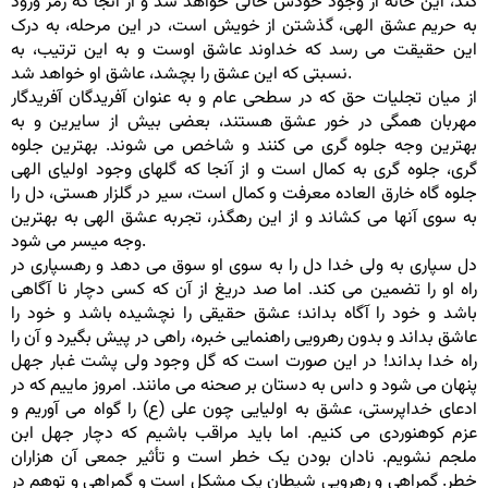
کند، این خانه از وجود خودش خالی خواهد شد و از آنجا که رمز ورود
به حریم عشق الهی، گذشتن از خویش است، در این مرحله، به درک
این حقیقت می رسد که خداوند عاشق اوست و به این ترتیب، به
نسبتی که این عشق را بچشد، عاشق او خواهد شد.
از میان تجلیات حق که در سطحی عام و به عنوان آفریدگان آفریدگار
مهربان همگی در خور عشق هستند، بعضی بیش از سایرین و به
بهترین وجه جلوه گری می کنند و شاخص می شوند. بهترین جلوه
گری، جلوه گری به کمال است و از آنجا که گلهای وجود اولیای الهی
جلوه گاه خارق العاده معرفت و کمال است، سیر در گلزار هستی، دل را
به سوی آنها می کشاند و از این رهگذر، تجربه عشق الهی به بهترین
وجه میسر می شود.
دل سپاری به ولی خدا دل را به سوی او سوق می دهد و رهسپاری در
راه او را تضمین می کند. اما صد دریغ از آن که کسی دچار نا آگاهی
باشد و خود را آگاه بداند؛ عشق حقیقی را نچشیده باشد و خود را
عاشق بداند و بدون رهرویی راهنمایی خبره، راهی در پیش بگیرد و آن را
راه خدا بداند! در این صورت است که گل وجود ولی پشت غبار جهل
پنهان می شود و داس به دستان بر صحنه می مانند. امروز ماییم که در
ادعای خداپرستی، عشق به اولیایی چون علی (ع) را گواه می آوریم و
عزم کوهنوردی می کنیم. اما باید مراقب باشیم که دچار جهل ابن
ملجم نشویم. نادان بودن یک خطر است و تأثیر جمعی آن هزاران
خطر. گمراهی و رهرویی شیطان یک مشکل است و گمراهی و توهم در