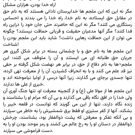
راه خدا بودن، هزاران مشکل!
مگر نه این که ابن ملجم ها خداپرستان نادانی هستند که به نام حق
در مقابل حق ایستاده، به نام خدا، راه خدا را می بندند و احساس
رستگاری می کنند؟ مگر نه این که حاضرند حتی جان خود را دراین راه
فدا کنند؟ مگر آنها مدعیان حقیقت و قربانی حماقت نیستند؟ چگونه
می توان از این حماقت رهایی داشت؟ شاید باید ابن ملجم بودن را
شناخت!
ابن ملجم ها به نام حق و با چشمانی بسته در برابر شکل گیری هر
جریان حق طلبانه ای می ایستند و آن را متوقف می کنند؛ ابن
ملجم¬ها به نام دفاع از حق، در برابر هر نهضت شکل گرفته بر حقی
نیز قد علم می کنند و با به انحراف کشیدن، آن را از معرفت تهی کرده،
تنها جسدی برجای می گذارند. زیرا آنها درسی از اولیا نیاموخته اند و
خبری از علی ها ندارند.
ابن ملجم ها از مولا علی (ع) و از گنجینه معرفت او، تنها جنگ آوری آن
ولی خدا را در افق نگاه باقی می گذارند و بی آن که مرام او را بشناسند و
زنده نگاه دارند، تنها از این می گویند که توانست در قلعه خیبر را
بشکند. آنها از کفر ستیزی او فقط برق شمشیرش را به خاطر می سپارند
و بی آنکه تفکر و معرفتی که پشت ذوالفقار بود، بشناسند، چرخش
ذوالفقار در دستان او را به رخ عالم می کشند و رمز موحد بودن او را به
دست فراموشی می سپارند.