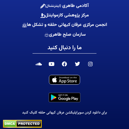
آکادمی طاهری
(اینترنشنال)
مرکز پژوهشی کازمواینتل
انجمن مرکزی عرفان کیهانی حلقه و تشکل ها
سازمان صلح طاهری
ما را دنبال کنید
S
Y
F
T
I
o
o
a
w
n
u
u
c
i
s
n
t
e
t
t
d
u
b
t
a
c
b
o
e
g
l
e
o
r
r
o
k
a
u
m
d
برای دانلود کردن سوپراپلیکشن عرفان کیهانی حلقه کلیک کنید